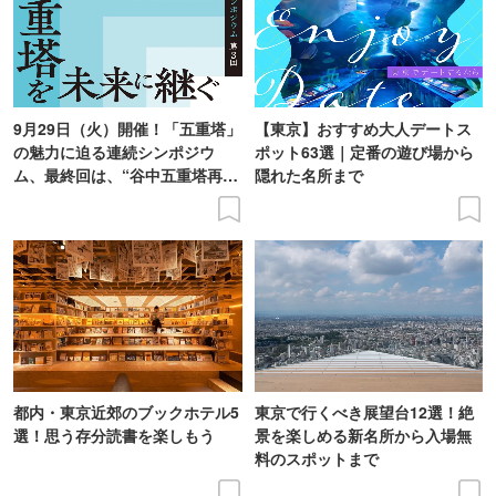
9月29日（火）開催！「五重塔」
【東京】おすすめ大人デートス
の魅力に迫る連続シンポジウ
ポット63選｜定番の遊び場から
ム、最終回は、“谷中五重塔再建
隠れた名所まで
の意義を語り合う”がテーマ
都内・東京近郊のブックホテル5
東京で行くべき展望台12選！絶
選！思う存分読書を楽しもう
景を楽しめる新名所から入場無
料のスポットまで