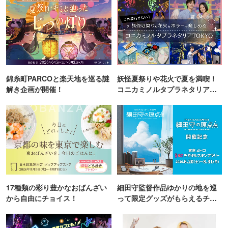
錦糸町PARCOと楽天地を巡る謎
妖怪夏祭りや花火で夏を満喫！
解き企画が開催！
コニカミノルタプラネタリア
TOKYO
17種類の彩り豊かなおばんざい
細田守監督作品ゆかりの地を巡
から自由にチョイス！
って限定グッズがもらえるチャ
ンス！