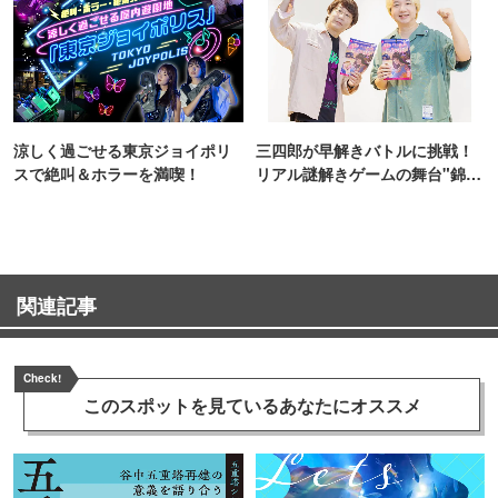
涼しく過ごせる東京ジョイポリ
三四郎が早解きバトルに挑戦！
スで絶叫＆ホラーを満喫！
リアル謎解きゲームの舞台"錦糸
町PARCO・楽天地"を巡る！
関連記事
Check!
このスポットを見ている
あなたにオススメ