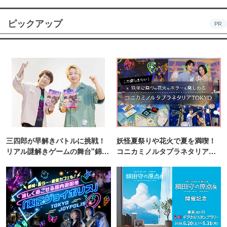
ピックアップ
PR
三四郎が早解きバトルに挑戦！
妖怪夏祭りや花火で夏を満喫！
リアル謎解きゲームの舞台"錦糸
コニカミノルタプラネタリア
町PARCO・楽天地"を巡る！
TOKYO