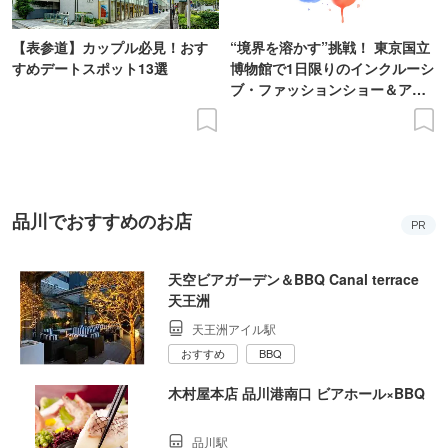
【表参道】カップル必見！おす
“境界を溶かす”挑戦！ 東京国立
すめデートスポット13選
博物館で1日限りのインクルーシ
ブ・ファッションショー＆アー
ト展を開催
品川でおすすめのお店
PR
天空ビアガーデン＆BBQ Canal terrace
天王洲
天王洲アイル駅
おすすめ
BBQ
木村屋本店 品川港南口 ビアホール×BBQ
品川駅