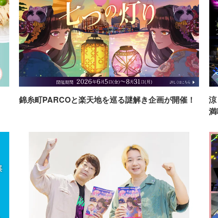
イ
錦糸町PARCOと楽天地を巡る謎解き企画が開催！
涼
満