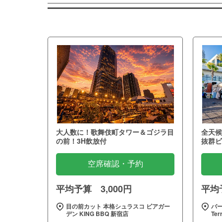
大人数に！歌舞伎町タワー＆ゴジラ目
全天候
の前！3H飲放付
抜群ビ
空席確認・予約
平均予算 3,000円
平均予
目の前カット 本格シュラスコ ビアガー
バー
デン KING BBQ 新宿店
Te