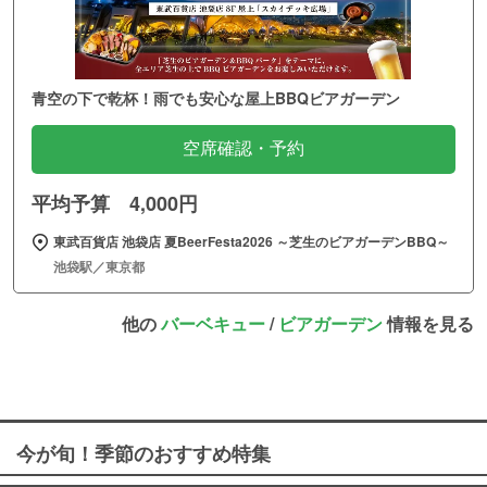
青空の下で乾杯！雨でも安心な屋上BBQビアガーデン
空席確認・予約
平均予算 4,000円
東武百貨店 池袋店 夏BeerFesta2026 ～芝生のビアガーデンBBQ～
池袋駅／東京都
他の
バーベキュー
/
ビアガーデン
情報を見る
今が旬！季節のおすすめ特集