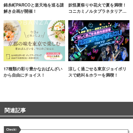
錦糸町PARCOと楽天地を巡る謎
妖怪夏祭りや花火で夏を満喫！
解き企画が開催！
コニカミノルタプラネタリア
TOKYO
17種類の彩り豊かなおばんざい
涼しく過ごせる東京ジョイポリ
から自由にチョイス！
スで絶叫＆ホラーを満喫！
関連記事
Check!