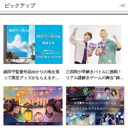
ピックアップ
PR
細田守監督作品ゆかりの地を巡
三四郎が早解きバトルに挑戦！
って限定グッズがもらえるチャ
リアル謎解きゲームの舞台"錦糸
ンス！
町PARCO・楽天地"を巡る！