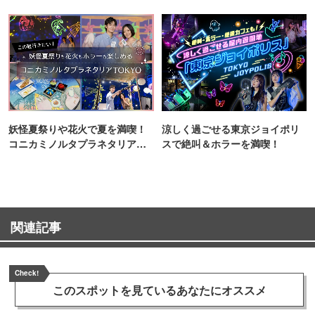
町PARCO・楽天地"を巡る！
妖怪夏祭りや花火で夏を満喫！
涼しく過ごせる東京ジョイポリ
コニカミノルタプラネタリア
スで絶叫＆ホラーを満喫！
TOKYO
関連記事
Check!
このスポットを見ている
あなたにオススメ