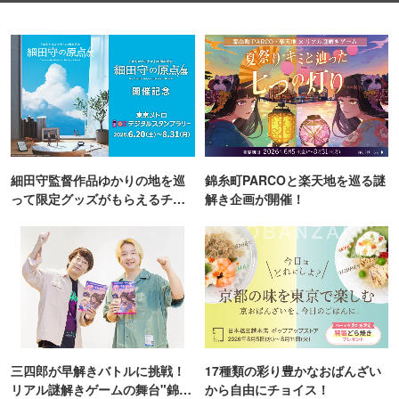
細田守監督作品ゆかりの地を巡
錦糸町PARCOと楽天地を巡る謎
って限定グッズがもらえるチャ
解き企画が開催！
ンス！
三四郎が早解きバトルに挑戦！
17種類の彩り豊かなおばんざい
リアル謎解きゲームの舞台"錦糸
から自由にチョイス！