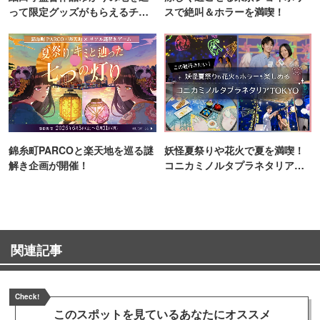
って限定グッズがもらえるチャ
スで絶叫＆ホラーを満喫！
ンス！
錦糸町PARCOと楽天地を巡る謎
妖怪夏祭りや花火で夏を満喫！
解き企画が開催！
コニカミノルタプラネタリア
TOKYO
関連記事
Check!
このスポットを見ている
あなたにオススメ