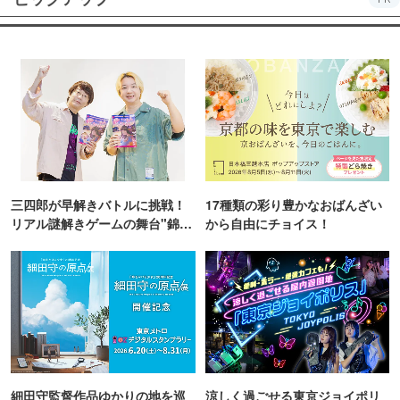
三四郎が早解きバトルに挑戦！
17種類の彩り豊かなおばんざい
リアル謎解きゲームの舞台"錦糸
から自由にチョイス！
町PARCO・楽天地"を巡る！
細田守監督作品ゆかりの地を巡
涼しく過ごせる東京ジョイポリ