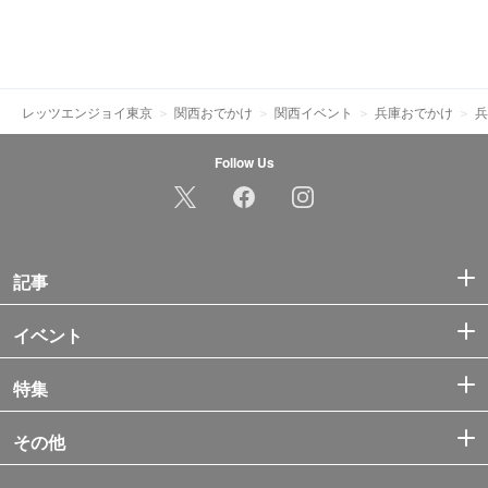
レッツエンジョイ東京
関西おでかけ
関西イベント
兵庫おでかけ
兵
Follow Us
記事
イベント
特集
その他