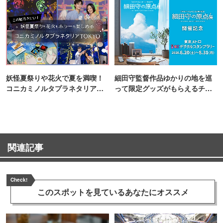
妖怪夏祭りや花火で夏を満喫！
細田守監督作品ゆかりの地を巡
コニカミノルタプラネタリア
って限定グッズがもらえるチャ
TOKYO
ンス！
関連記事
Check!
このスポットを見ている
あなたにオススメ