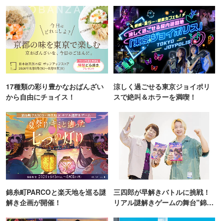
17種類の彩り豊かなおばんざい
涼しく過ごせる東京ジョイポリ
から自由にチョイス！
スで絶叫＆ホラーを満喫！
錦糸町PARCOと楽天地を巡る謎
三四郎が早解きバトルに挑戦！
解き企画が開催！
リアル謎解きゲームの舞台"錦糸
町PARCO・楽天地"を巡る！