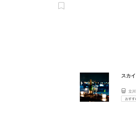
スカイ
立川
おすす