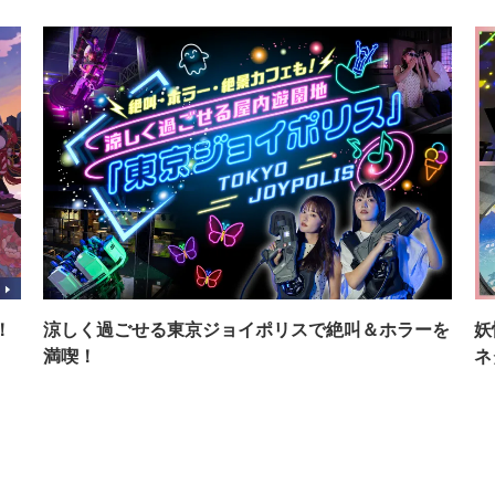
！
涼しく過ごせる東京ジョイポリスで絶叫＆ホラーを
妖
満喫！
ネ