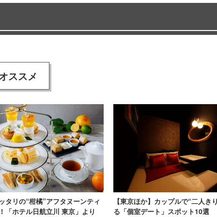
オススメ
ッタリの“柑橘”アフタヌーンティ
【東京ほか】カップルで“二人きり
！「ホテル日航立川 東京」より
る「個室デート」スポット10選