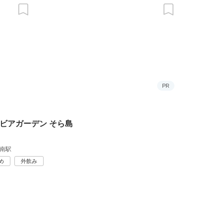
PR
ビアガーデン そら島
南駅
め
外飲み