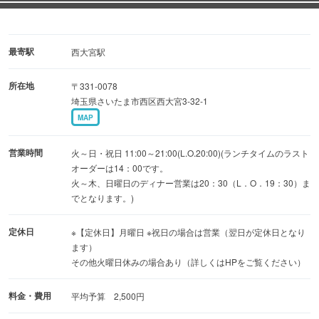
最寄駅
西大宮駅
所在地
〒331-0078
埼玉県さいたま市西区西大宮3-32-1
MAP
営業時間
火～日・祝日 11:00～21:00(L.O.20:00)(ランチタイムのラスト
オーダーは14：00です。
火～木、日曜日のディナー営業は20：30（L．O．19：30）ま
でとなります。)
定休日
※【定休日】月曜日 ※祝日の場合は営業（翌日が定休日となり
ます）
その他火曜日休みの場合あり（詳しくはHPをご覧ください）
料金・費用
平均予算 2,500円