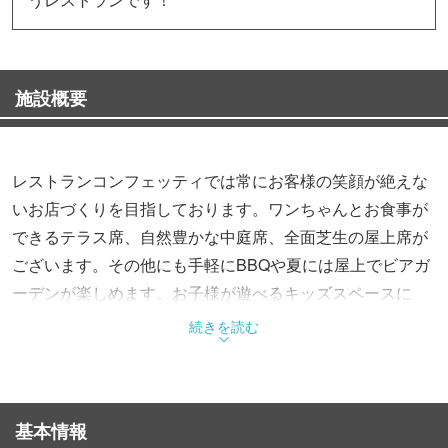
施設概要
レストランコンフェッティでは常にお客様の笑顔が絶えな
いお店づくりを目指しております。ワンちゃんとお食事が
できるテラス席、自然豊かな中庭席、全面芝生の屋上席が
ございます。その他にも手軽にBBQや夏には屋上でビアガ
ーデンが楽しめます。お子様が遊べるキッズスペースに
は、安心してお食事ができるようモニターを設置しており
続きを読む
ますので、お席でお食事を楽しみながらお子様が遊んでい
る様子を確認いただけます。
基本情報