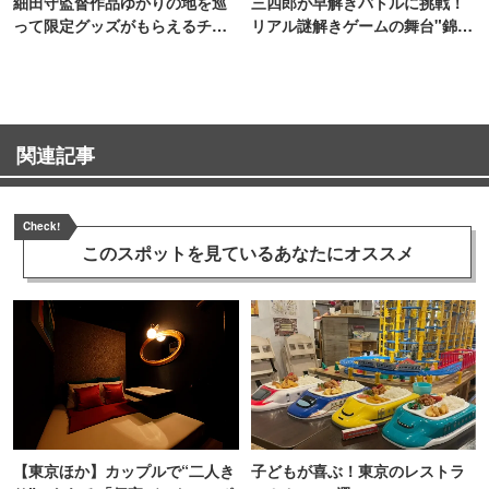
細田守監督作品ゆかりの地を巡
三四郎が早解きバトルに挑戦！
って限定グッズがもらえるチャ
リアル謎解きゲームの舞台"錦糸
ンス！
町PARCO・楽天地"を巡る！
関連記事
Check!
このスポットを見ている
あなたにオススメ
【東京ほか】カップルで“二人き
子どもが喜ぶ！東京のレストラ