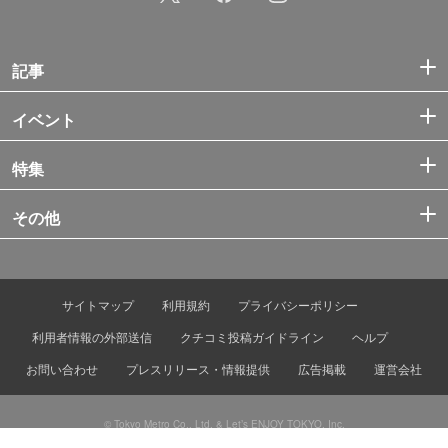
記事
イベント
特集
その他
サイトマップ
利用規約
プライバシーポリシー
利用者情報の外部送信
クチコミ投稿ガイドライン
ヘルプ
お問い合わせ
プレスリリース・情報提供
広告掲載
運営会社
© Tokyo Metro Co., Ltd. & Let’s ENJOY TOKYO, Inc.