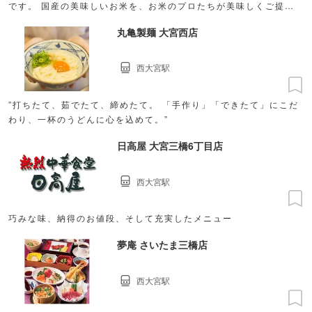
です。 国産の美味しいお米を、お米のプロたちが美味しくご提供
するために日々努力しています。
丸亀製麺 大宮西店
西大宮駅
”打ちたて、茹でたて、締めたて。 「手作り」「できたて」にこだ
わり、一杯のうどんに心を込めて。”
日高屋 大宮三橋6丁目店
西大宮駅
巧みな味、納得のお値段、そして充実したメニュー
夢庵 さいたま三橋店
西大宮駅