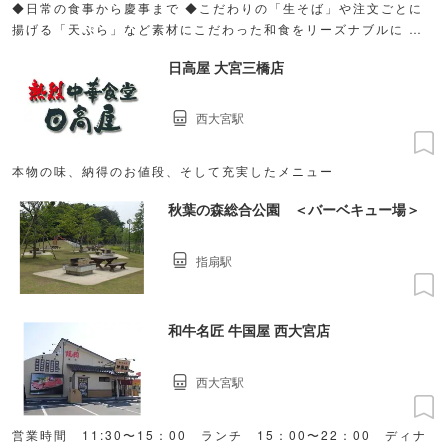
◆日常の食事から慶事まで ◆こだわりの「生そば」や注文ごとに
揚げる「天ぷら」など素材にこだわった和食をリーズナブルに ◆
広々とした店内でゆったりお過ごしください
日高屋 大宮三橋店
西大宮駅
本物の味、納得のお値段、そして充実したメニュー
秋葉の森総合公園 ＜バーベキュー場＞
指扇駅
和牛名匠 牛国屋 西大宮店
西大宮駅
営業時間 11:30〜15：00 ランチ 15：00〜22：00 ディナ