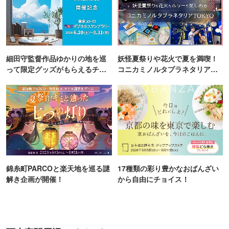
細田守監督作品ゆかりの地を巡
妖怪夏祭りや花火で夏を満喫！
って限定グッズがもらえるチャ
コニカミノルタプラネタリア
ンス！
TOKYO
錦糸町PARCOと楽天地を巡る謎
17種類の彩り豊かなおばんざい
解き企画が開催！
から自由にチョイス！