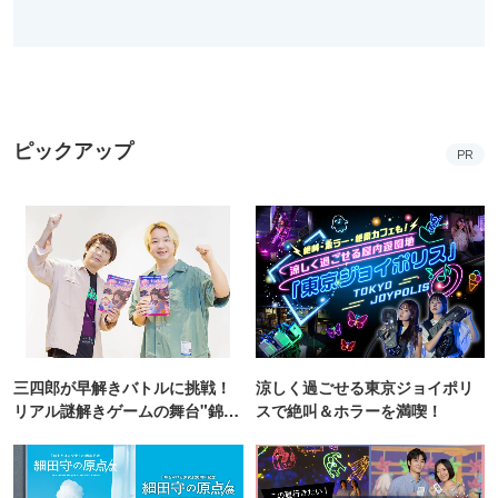
ピックアップ
PR
三四郎が早解きバトルに挑戦！
涼しく過ごせる東京ジョイポリ
リアル謎解きゲームの舞台"錦糸
スで絶叫＆ホラーを満喫！
町PARCO・楽天地"を巡る！