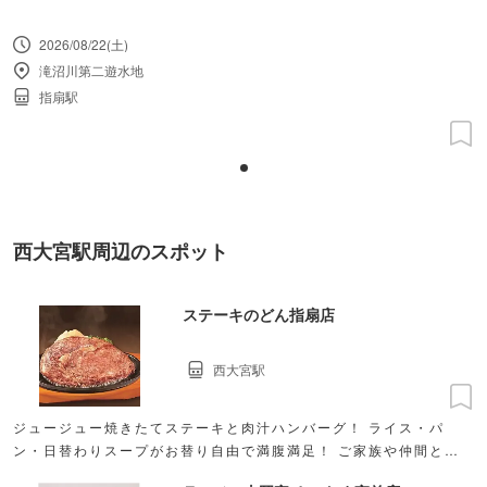
2026/08/22(土)
滝沼川第二遊水地
指扇駅
西大宮駅周辺のスポット
ステーキのどん指扇店
西大宮駅
ジュージュー焼きたてステーキと肉汁ハンバーグ！ ライス・パ
ン・日替わりスープがお替り自由で満腹満足！ ご家族や仲間と、
お腹を空かせてお越しください！