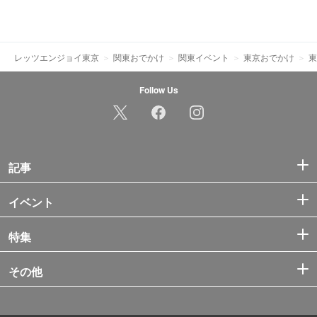
レッツエンジョイ東京
関東おでかけ
関東イベント
東京おでかけ
東
Follow Us
記事
イベント
特集
その他