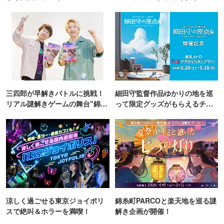
TOKYO
三四郎が早解きバトルに挑戦！
細田守監督作品ゆかりの地を巡
リアル謎解きゲームの舞台"錦糸
って限定グッズがもらえるチャ
町PARCO・楽天地"を巡る！
ンス！
涼しく過ごせる東京ジョイポリ
錦糸町PARCOと楽天地を巡る謎
スで絶叫＆ホラーを満喫！
解き企画が開催！