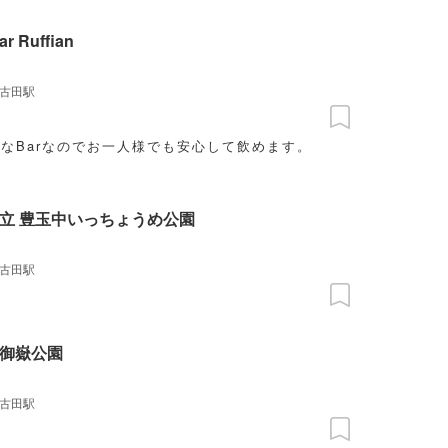
shot bar Ruffian
古田駅
なBarなのでお一人様でも安心して飲めます。
立 豊玉中いっちょうめ公園
古田駅
御嶽公園
古田駅