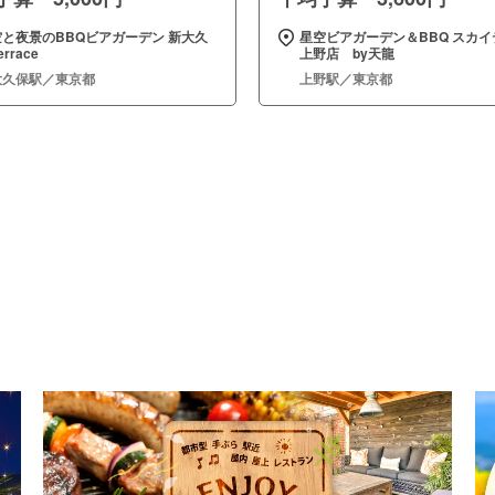
空と夜景のBBQビアガーデン 新大久
星空ビアガーデン＆BBQ スカイ
errace
上野店 by天龍
大久保駅／東京都
上野駅／東京都