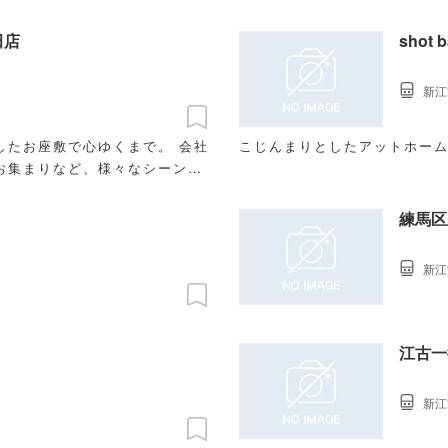
田店
新江
したお座敷で心ゆくまで。 会社
こじんまりとしたアットホーム
お集まりなど、様々なシーンで
練馬区
新江
江古一
新江