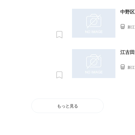
中野区
新江
江古田
新江
もっと見る