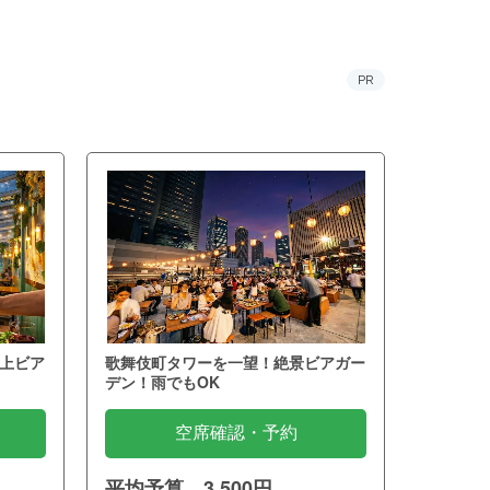
PR
上ビア
歌舞伎町タワーを一望！絶景ビアガー
デン！雨でもOK
空席確認・予約
平均予算 3,500円