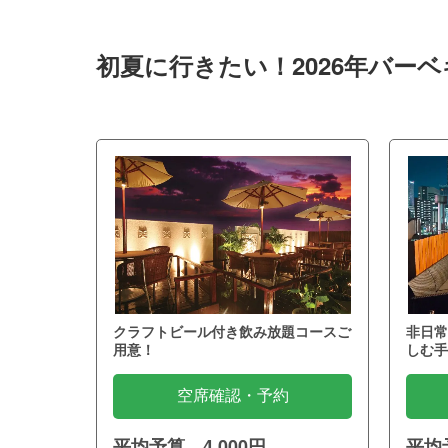
初夏に行きたい！2026年バー
クラフトビール付き飲み放題コースご
非日常
用意！
しむ手
空席確認・予約
平均予算 4,000円
平均予