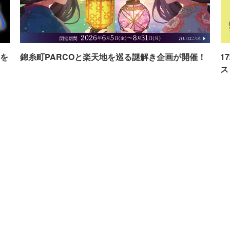
を
錦糸町PARCOと楽天地を巡る謎解き企画が開催！
1
ス