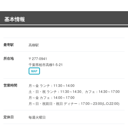
落ち着きあるモダンテイストな居心地の良い空間☆
基本情報
【珍しいアルコールも】
網走の冬の風物詩！青いビール流氷ドラフト♪
日本酒好きの方にも嬉しい獺祭もございます。
最寄駅
高柳駅
おいしいお料理と共にお楽しみください。
所在地
〒277-0941
千葉県柏市高柳1-5-21
MAP
営業時間
月～金 ランチ：11:30～14:00
土・日・祝 ランチ：11:30～14:30、カフェ：14:30～17:00
月～金 カフェ：14:00～17:00
月～日・祝前日・祝日 ディナー：17:00～23:00(L.O.22:00)
定休日
毎週火曜日