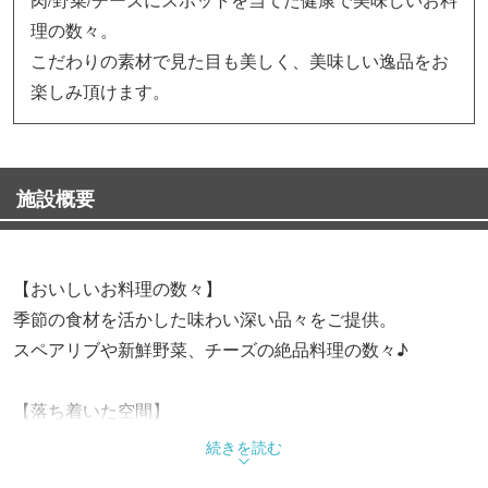
理の数々。
こだわりの素材で見た目も美しく、美味しい逸品をお
楽しみ頂けます。
施設概要
【おいしいお料理の数々】
季節の食材を活かした味わい深い品々をご提供。
スペアリブや新鮮野菜、チーズの絶品料理の数々♪
【落ち着いた空間】
・お子様も安心のお座敷席(2～12名様)
続きを読む
・ペット同伴可のテラス席(2～6名様)