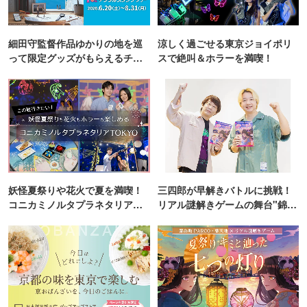
細田守監督作品ゆかりの地を巡
涼しく過ごせる東京ジョイポリ
って限定グッズがもらえるチャ
スで絶叫＆ホラーを満喫！
ンス！
妖怪夏祭りや花火で夏を満喫！
三四郎が早解きバトルに挑戦！
コニカミノルタプラネタリア
リアル謎解きゲームの舞台"錦糸
TOKYO
町PARCO・楽天地"を巡る！