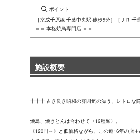
ポイント
［京成千原線 千葉中央駅 徒歩5分］［ＪＲ 千葉
＝＝ 本格焼鳥専門店 ＝＝
施設概要
╋╋╋ 古き良き昭和の雰囲気の漂う、レトロな隠
焼鳥、焼きとんは合わせて〈19種類〉。
《120円～》と低価格ながら、この道16年の店