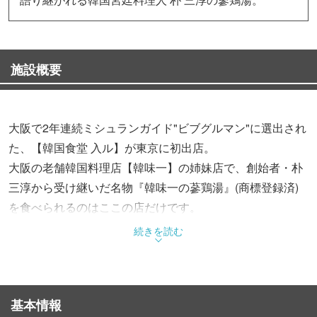
施設概要
大阪で2年連続ミシュランガイド"ビブグルマン"に選出され
た、【韓国食堂 入ル】が東京に初出店。
大阪の老舗韓国料理店【韓味一】の姉妹店で、創始者・朴
三淳から受け継いだ名物『韓味一の蔘鶏湯』(商標登録済)
を食べられるのはここの店だけです。
続きを読む
アラカルトからコースまで徹底的にこだわった食材の仕入
れと調理法で、滋味深き逸品の数々をご提供いたします。
あなたの知らない韓国料理がここにはあるはずです。
基本情報