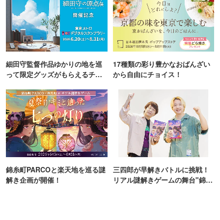
細田守監督作品ゆかりの地を巡
17種類の彩り豊かなおばんざい
って限定グッズがもらえるチャ
から自由にチョイス！
ンス！
錦糸町PARCOと楽天地を巡る謎
三四郎が早解きバトルに挑戦！
解き企画が開催！
リアル謎解きゲームの舞台"錦糸
町PARCO・楽天地"を巡る！