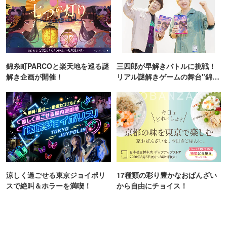
錦糸町PARCOと楽天地を巡る謎
三四郎が早解きバトルに挑戦！
解き企画が開催！
リアル謎解きゲームの舞台"錦糸
町PARCO・楽天地"を巡る！
涼しく過ごせる東京ジョイポリ
17種類の彩り豊かなおばんざい
スで絶叫＆ホラーを満喫！
から自由にチョイス！