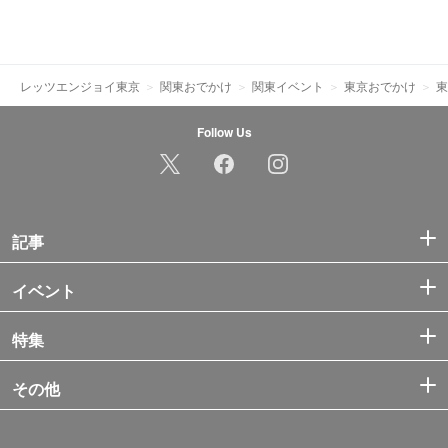
レッツエンジョイ東京
関東おでかけ
関東イベント
東京おでかけ
東
Follow Us
記事
イベント
特集
その他