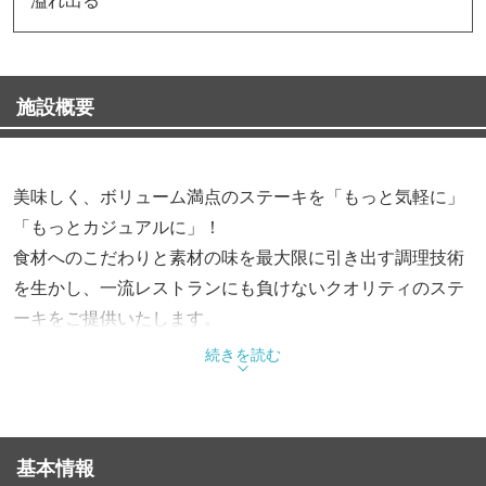
施設概要
美味しく、ボリューム満点のステーキを「もっと気軽に」
「もっとカジュアルに」！
食材へのこだわりと素材の味を最大限に引き出す調理技術
を生かし、一流レストランにも負けないクオリティのステ
ーキをご提供いたします。
旨みや肉汁をとじ込めるように高温で一気に焼き上げたス
続きを読む
テーキは、お肉本来の旨みとジューシーさを味わえます。
基本情報