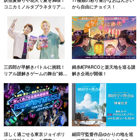
コニカミノルタプラネタリア
から自由にチョイス！
TOKYO
三四郎が早解きバトルに挑戦！
錦糸町PARCOと楽天地を巡る謎
リアル謎解きゲームの舞台"錦糸
解き企画が開催！
町PARCO・楽天地"を巡る！
涼しく過ごせる東京ジョイポリ
細田守監督作品ゆかりの地を巡