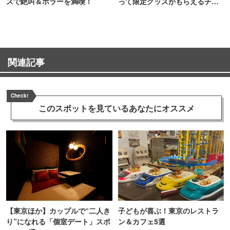
スで絶叫＆ホラーを満喫！
って限定グッズがもらえるチャ
ンス！
関連記事
Check!
このスポットを見ている
あなたにオススメ
【東京ほか】カップルで“二人き
子どもが喜ぶ！東京のレストラ
り”になれる「個室デート」スポ
ン＆カフェ5選