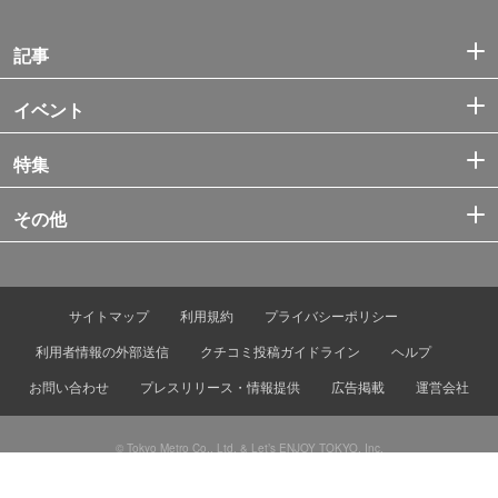
記事
イベント
特集
その他
サイトマップ
利用規約
プライバシーポリシー
利用者情報の外部送信
クチコミ投稿ガイドライン
ヘルプ
お問い合わせ
プレスリリース・情報提供
広告掲載
運営会社
© Tokyo Metro Co., Ltd. & Let’s ENJOY TOKYO, Inc.