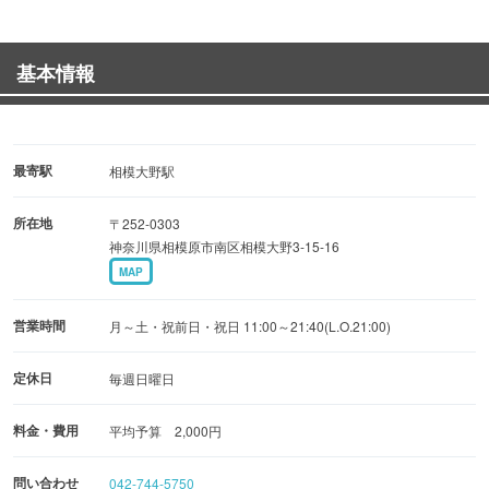
【宴会コース】
・【2H飲み放題付！】天ぷら盛合せ＆自慢の蕎麦など料理
基本情報
6品『月夜の宴』3,000円！
・【2H飲み放題付！】天ぷら盛合せ＆揚げ物＆自慢の蕎麦
など料理7品『贅沢豪華な宴』4,000円！
最寄駅
相模大野駅
【ちょい飲み・二次会】
所在地
〒252-0303
・【1.5H飲み放題付！】当店名物！ちょい飲みセット～
神奈川県相模原市南区相模大野3-15-16
2,000円！
MAP
【定食】お得なランチもご用意しています！
営業時間
月～土・祝前日・祝日 11:00～21:40(L.O.21:00)
・ソースカツ丼蕎麦セット 980円（税込）
定休日
毎週日曜日
各種宴会や仲間同士の飲み会、昼宴会、ランチ会などの貸
料金・費用
平均予算 2,000円
切承り中！
最大50名様まで可！お子様連れも大歓迎！ご利用人数など
問い合わせ
042-744-5750