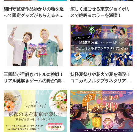
細田守監督作品ゆかりの地を巡
涼しく過ごせる東京ジョイポリ
って限定グッズがもらえるチャ
スで絶叫＆ホラーを満喫！
ンス！
三四郎が早解きバトルに挑戦！
妖怪夏祭りや花火で夏を満喫！
リアル謎解きゲームの舞台"錦糸
コニカミノルタプラネタリア
町PARCO・楽天地"を巡る！
TOKYO