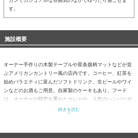
す。
施設概要
オーナー手作りの木製テーブルや星条旗柄マットなどが並
ぶアメリカンカントリー風の店内です。コーヒー、紅茶を
始めバラエティに富んだソフトドリンク。生ビールやワイ
ンなどのお酒もご用意。自家製のケーキもあり。フード
は、オーナーが研究を重ねたカレーや、人気のハンバーガ
ー、ロコモコ、オムハヤシなどに、おつまみ系もいろい
続きを読む
ろ。お得なフードやスイーツのセットも多くあります。手
作り雑貨やUSA雑貨なども販売しています。