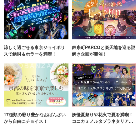
涼しく過ごせる東京ジョイポリ
錦糸町PARCOと楽天地を巡る謎
スで絶叫＆ホラーを満喫！
解き企画が開催！
17種類の彩り豊かなおばんざい
妖怪夏祭りや花火で夏を満喫！
から自由にチョイス！
コニカミノルタプラネタリア
TOKYO