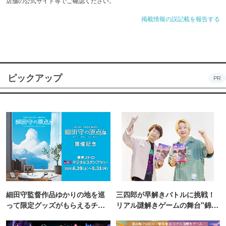
店舗の公式サイト等でご確認ください。
掲載情報の誤記載を報告する
ピックアップ
PR
細田守監督作品ゆかりの地を巡
三四郎が早解きバトルに挑戦！
って限定グッズがもらえるチャ
リアル謎解きゲームの舞台"錦糸
ンス！
町PARCO・楽天地"を巡る！