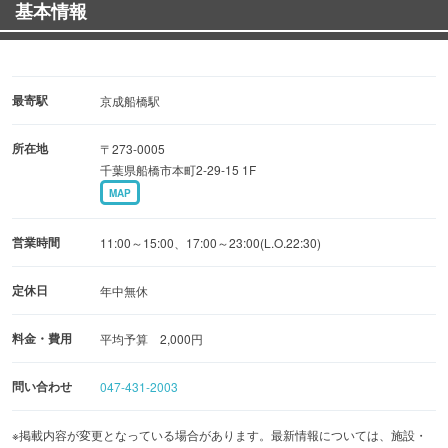
基本情報
◎食べ放題コース有◎
飲み放題2時間が付いた食べ放題プランを2,999円（税抜）
でご用意♪
ご家族や仲間と有意義な時間をお過ごし下さい。
最寄駅
京成船橋駅
所在地
〒273-0005
当店では化学調味料は一切使用しておりません。
千葉県船橋市本町2-29-15 1F
また、手づくりにこだわっています。
MAP
辛さも選ぶことが出来ますのでお子様連れの方も安心です
☆
営業時間
11:00～15:00、17:00～23:00(L.O.22:30)
定休日
年中無休
料金・費用
平均予算 2,000円
問い合わせ
047-431-2003
※掲載内容が変更となっている場合があります。最新情報については、施設・