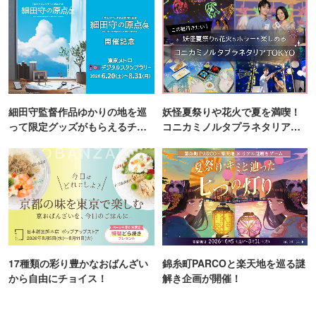
細田守監督作品ゆかりの地を巡
妖怪夏祭りや花火で夏を満喫！
って限定グッズがもらえるチャ
コニカミノルタプラネタリア
ンス！
TOKYO
17種類の彩り豊かなおばんざい
錦糸町PARCOと楽天地を巡る謎
から自由にチョイス！
解き企画が開催！