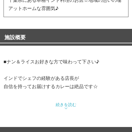
アットホームな雰囲気♪
施設概要
■ナン＆ライスお好きな方で味わって下さい♪
インドでシェフの経験がある店長が
自信を持ってお届けするカレーは絶品です☆
◎ランチもディナーもお得なセット◎
続きを読む
ナン＆ライスが食べ放題で提供しております。
ご満足いくまでご堪能ください。