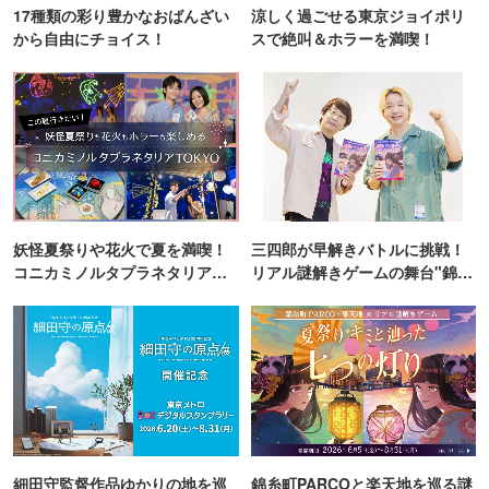
17種類の彩り豊かなおばんざい
涼しく過ごせる東京ジョイポリ
から自由にチョイス！
スで絶叫＆ホラーを満喫！
妖怪夏祭りや花火で夏を満喫！
三四郎が早解きバトルに挑戦！
コニカミノルタプラネタリア
リアル謎解きゲームの舞台"錦糸
TOKYO
町PARCO・楽天地"を巡る！
細田守監督作品ゆかりの地を巡
錦糸町PARCOと楽天地を巡る謎