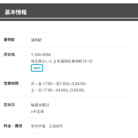
◆燻製 味付半熟卵 490円（税抜）
基本情報
◆しっとりレバー燻 490円（税抜）
遅くまで元気に営業しております！お気軽にお立ち寄りく
ださい♪
最寄駅
浦和駅
所在地
〒330-0056
埼玉県さいたま市浦和区東仲町15-12
MAP
営業時間
月～金 17:00～翌1:00(L.O.24:30)
土・日 17:00～24:00(L.O.23:30)
定休日
毎週水曜日
※不定休
料金・費用
平均予算 2,300円