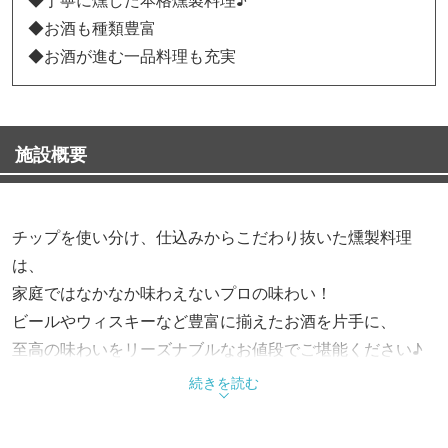
◆お酒も種類豊富
◆お酒が進む一品料理も充実
施設概要
チップを使い分け、仕込みからこだわり抜いた燻製料理
は、
家庭ではなかなか味わえないプロの味わい！
ビールやウィスキーなど豊富に揃えたお酒を片手に、
至高の味わいをリーズナブルなお値段でご堪能ください♪
続きを読む
≪メニュー例≫
◆燻製 チーズ 490円（税抜）