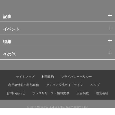
記事
イベント
特集
その他
サイトマップ
利用規約
プライバシーポリシー
利用者情報の外部送信
クチコミ投稿ガイドライン
ヘルプ
お問い合わせ
プレスリリース・情報提供
広告掲載
運営会社
© Tokyo Metro Co., Ltd. & Let’s ENJOY TOKYO, Inc.