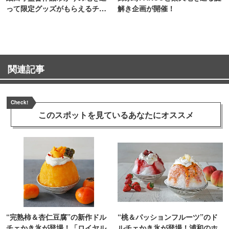
って限定グッズがもらえるチャ
解き企画が開催！
ンス！
関連記事
Check!
このスポットを見ている
あなたにオススメ
“完熟柿＆杏仁豆腐”の新作ドル
“桃＆パッションフルーツ”のド
チェかき氷が登場！「ロイヤル
ルチェかき氷が登場！浦和のホ