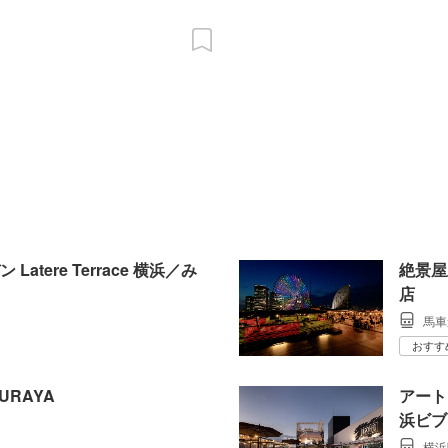
tere Terrace 横浜／み
絶景屋
店
馬車
おすす
URAYA
アート
浜ビブ
横浜