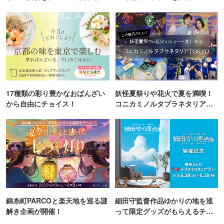
町PARCO・楽天地"を巡る！
17種類の彩り豊かなおばんざい
妖怪夏祭りや花火で夏を満喫！
から自由にチョイス！
コニカミノルタプラネタリア
TOKYO
錦糸町PARCOと楽天地を巡る謎
細田守監督作品ゆかりの地を巡
解き企画が開催！
って限定グッズがもらえるチャ
ンス！