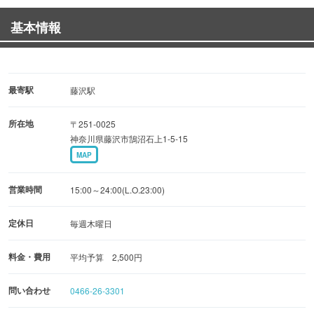
基本情報
◆溶岩焼◆
・ミックス焼 …800円（税抜） ・せせ
り … 580円（税抜）
・ハツ …500円（税抜） ・牛ハラミステー
最寄駅
藤沢駅
キ …1,200円（税抜）
所在地
〒251-0025
・レバー …500円（税抜） ・豚タンネギ盛
神奈川県藤沢市鵠沼石上1-5-15
り … 580円（税抜）
MAP
・野菜の溶岩焼 …500円（税抜）
営業時間
15:00～24:00(L.O.23:00)
1階は、一人でも楽しめるカウンター席と、テーブル席。
2階はゆったりお座敷席。宴会やお子様連れも歓迎です。
定休日
毎週木曜日
話好きの大将がお待ちしています♪
料金・費用
平均予算 2,500円
問い合わせ
0466-26-3301