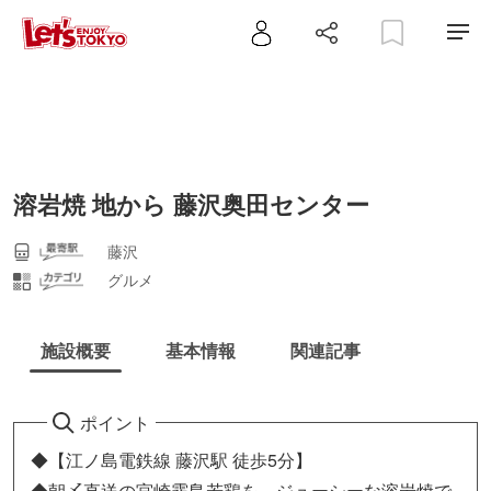
溶岩焼 地から 藤沢奥田センター
藤沢
グルメ
施設概要
基本情報
関連記事
ポイント
◆【江ノ島電鉄線 藤沢駅 徒歩5分】
◆朝〆直送の宮崎霧島若鶏を、ジューシーな溶岩焼で