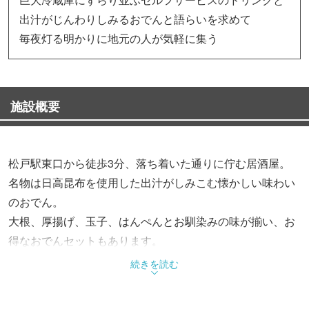
出汁がじんわりしみるおでんと語らいを求めて
毎夜灯る明かりに地元の人が気軽に集う
施設概要
松戸駅東口から徒歩3分、落ち着いた通りに佇む居酒屋。
名物は日高昆布を使用した出汁がしみこむ懐かしい味わい
のおでん。
大根、厚揚げ、玉子、はんぺんとお馴染みの味が揃い、お
得なおでんセットもあります。
一品料理も豊富で、店主イチ押しのボリューム満点モツ煮
続きを読む
や唐揚げ、たこ焼きなどが目白押し。