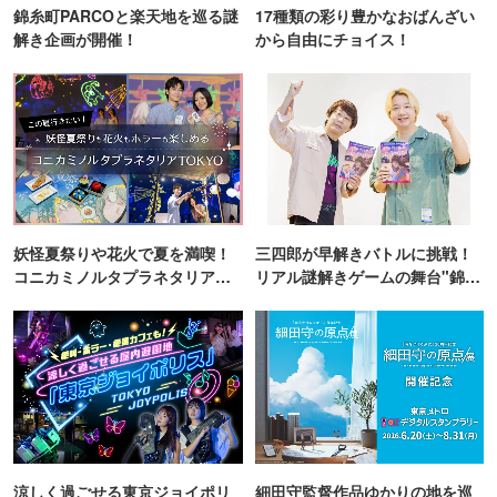
錦糸町PARCOと楽天地を巡る謎
17種類の彩り豊かなおばんざい
解き企画が開催！
から自由にチョイス！
妖怪夏祭りや花火で夏を満喫！
三四郎が早解きバトルに挑戦！
コニカミノルタプラネタリア
リアル謎解きゲームの舞台"錦糸
TOKYO
町PARCO・楽天地"を巡る！
涼しく過ごせる東京ジョイポリ
細田守監督作品ゆかりの地を巡