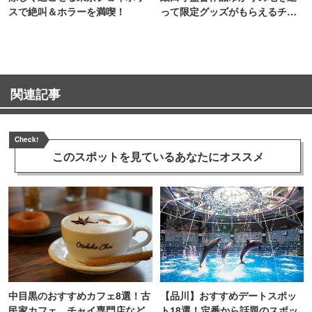
スで絶叫＆ホラーを満喫！
って限定グッズがもらえるチャ
ンス！
関連記事
Check!
このスポットを見ている
あなたにオススメ
中目黒のおすすめカフェ8選！古
【品川】おすすめデートスポッ
民家カフェ、チャイ専門店など
ト18選！定番から話題のスポッ