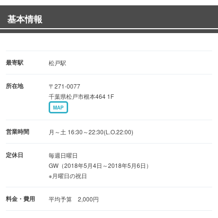
お酒は、日本酒（熱燗）、ウイスキー、焼酎からワインま
基本情報
で店主こだわりのおでんや一品に合う酒が勢揃い。
また、店内には大きな冷蔵ショーケースが設置されてい
て、缶ビールや体に優しい缶チューハイ、
糖質オフの発泡酒などがセルフサービスで気軽に飲めま
最寄駅
松戸駅
す。
所在地
〒271-0077
全体的にリーズナブルな値段設定だから、たっぷり飲んで
千葉県松戸市根本464 1F
食べてもお財布に優しい人情居酒屋。
MAP
おでん気家はおかげ様で松戸で創業５３年の(株)桜井電気
営業時間
月～土 16:30～22:30(L.O.22:00)
商会が運営する飲食部門です。
定休日
毎週日曜日
GW（2018年5月4日～2018年5月6日）
※月曜日の祝日
料金・費用
平均予算 2,000円