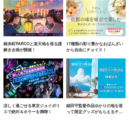
錦糸町PARCOと楽天地を巡る謎
17種類の彩り豊かなおばんざい
解き企画が開催！
から自由にチョイス！
涼しく過ごせる東京ジョイポリ
細田守監督作品ゆかりの地を巡
スで絶叫＆ホラーを満喫！
って限定グッズがもらえるチャ
ンス！