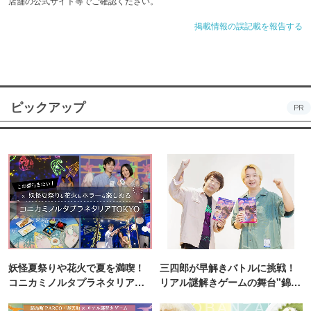
店舗の公式サイト等でご確認ください。
掲載情報の誤記載を報告する
ピックアップ
PR
妖怪夏祭りや花火で夏を満喫！
三四郎が早解きバトルに挑戦！
コニカミノルタプラネタリア
リアル謎解きゲームの舞台"錦糸
TOKYO
町PARCO・楽天地"を巡る！