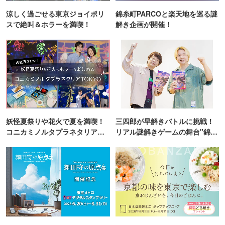
涼しく過ごせる東京ジョイポリ
錦糸町PARCOと楽天地を巡る謎
スで絶叫＆ホラーを満喫！
解き企画が開催！
妖怪夏祭りや花火で夏を満喫！
三四郎が早解きバトルに挑戦！
コニカミノルタプラネタリア
リアル謎解きゲームの舞台"錦糸
TOKYO
町PARCO・楽天地"を巡る！