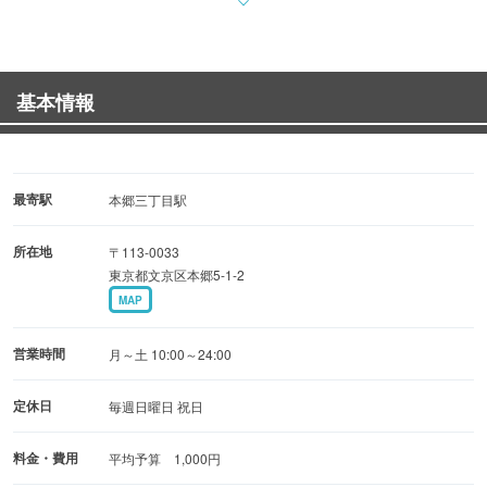
～ちょい飲みセット～ 仕事帰りの一杯にいかがですか？
お好きな飲み物1つ（日本酒除く）料理5品…1000円～
（1）飲み物（日本酒除く） ビールやハイボールなど約
基本情報
25種類！
（2）そば／うどん（ざる 又は かけ）
（3）本日の小鉢
（4）おしんこ
最寄駅
本郷三丁目駅
（5）野菜天2品
所在地
〒113-0033
東京都文京区本郷5-1-2
※17：00～閉店まで※
MAP
～料理～
営業時間
月～土 10:00～24:00
【オススメ】肉そば／うどん … 550円（税込）
【がっつり】メガ角煮そば／うどん …3,000円（税込）
定休日
毎週日曜日 祝日
【お得】かき揚丼セット … 600円（税込）
料金・費用
平均予算 1,000円
【定番】きつね そば／うどん … 500円（税込）