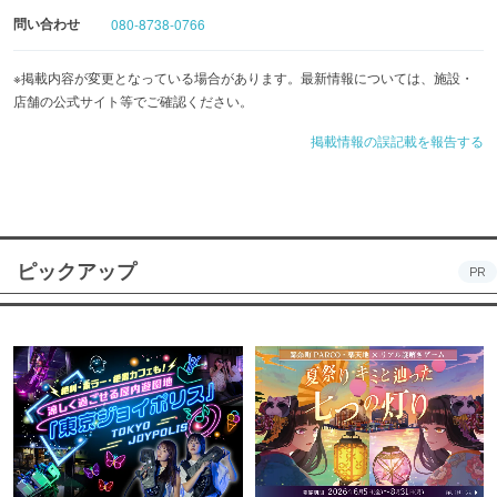
問い合わせ
080-8738-0766
全国から取り寄せたお酒と、自慢のお食事をお楽しみくだ
さい♪
※掲載内容が変更となっている場合があります。最新情報については、施設・
店舗の公式サイト等でご確認ください。
掲載情報の誤記載を報告する
ピックアップ
PR