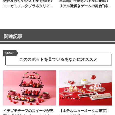
妖怪夏祭りや花火で夏を満喫！
三四郎が早解きバトルに挑戦！
コニカミノルタプラネタリア
リアル謎解きゲームの舞台"錦糸
TOKYO
町PARCO・楽天地"を巡る！
関連記事
Check!
このスポットを見ている
あなたにオススメ
イチゴモチーフのスイーツが充
【ホテルニューオータニ東京】