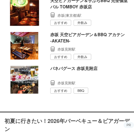
天空ビアガーデン＆手ぶらBBQ 完全個室
バル TOMBOY 赤坂店
赤坂(東京都)駅
おすすめ
外飲み
赤坂 天空ビアガーデン＆BBQ アカテン
‐AKATEN‐
赤坂見附駅
おすすめ
外飲み
バネバグース 赤坂見附店
赤坂見附駅
おすすめ
BBQ
初夏に行きたい！2026年バーベキュー＆ビアガーデ
PR
ン