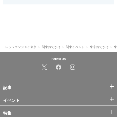
レッツエンジョイ東京
関東おでかけ
関東イベント
東京おでかけ
東
Follow Us
記事
イベント
特集