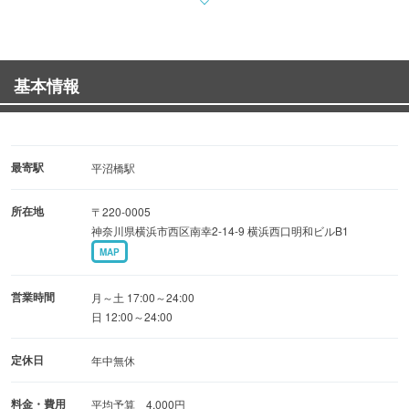
ポークステーキグリル 980円（税込）
ポークスペアリブ 900円（税込）
チキン串焼き（ケバブ風味） 750円（税込）
基本情報
ビーフ・エンチェラーダ 1,200円（税込）
ソーセージの盛り合わせ 780円（税込）
◆ビール◆
最寄駅
平沼橋駅
・ギネス、ロンドン・プライド、キルケニー、よなよなエ
所在地
〒220-0005
ール、キリンハードシードル、
神奈川県横浜市西区南幸2-14-9 横浜西口明和ビルB1
キリン一番搾り、そして毎回異なるゲストビールとゲス
MAP
ト地ビール！ぜんぶ樽生☆
・ボトルビールはその日次第。店内の黒板をチェックし
営業時間
月～土 17:00～24:00
て！
日 12:00～24:00
定休日
年中無休
店内は明るく陽気な雰囲気で、居心地抜群◎
心地よい空間と、美味しいフードメニュー、そして樽生の
料金・費用
平均予算 4,000円