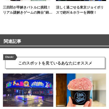
三四郎が早解きバトルに挑戦！
涼しく過ごせる東京ジョイポリ
リアル謎解きゲームの舞台"錦糸
スで絶叫＆ホラーを満喫！
町PARCO・楽天地"を巡る！
関連記事
Check!
このスポットを見ている
あなたにオススメ