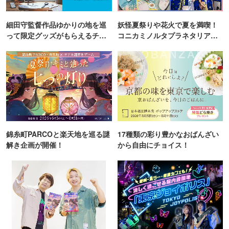
細田守監督作品ゆかりの地を巡
妖怪夏祭りや花火で夏を満喫！
って限定グッズがもらえるチャ
コニカミノルタプラネタリア
ンス！
TOKYO
錦糸町PARCOと楽天地を巡る謎
17種類の彩り豊かなおばんざい
解き企画が開催！
から自由にチョイス！