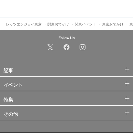
レッツエンジョイ東京
関東おでかけ
関東イベント
東京おでかけ
東
Follow Us
記事
イベント
特集
その他