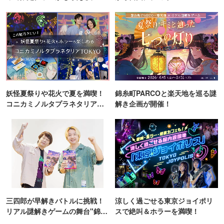
ンス！
妖怪夏祭りや花火で夏を満喫！
錦糸町PARCOと楽天地を巡る謎
コニカミノルタプラネタリア
解き企画が開催！
TOKYO
三四郎が早解きバトルに挑戦！
涼しく過ごせる東京ジョイポリ
リアル謎解きゲームの舞台"錦糸
スで絶叫＆ホラーを満喫！
町PARCO・楽天地"を巡る！