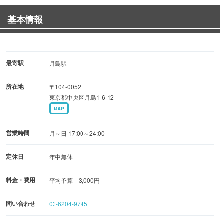
味わいやタイプ、地域の特色等が分かりやすく配慮され、
基本情報
初心者でも気負わず楽しめる
【貴重な日本酒】
島根からは「李白 CARO 黒紫米仕込み」（李白酒造）等、
最寄駅
月島駅
個性豊かな銘柄が充実
所在地
〒104-0052
他にも「寫楽」や「陸奥八仙」等の若手蔵元が醸すチャレ
東京都中央区月島1-6-12
ンジングな日本酒も数多く取り揃え
MAP
【日本酒の楽しみ方】
営業時間
月～日 17:00～24:00
これらを冷・燗の飲み方の他「ソルティーサケ」等日本酒
カクテルとしても勧める
定休日
年中無休
料金・費用
平均予算 3,000円
【日本酒のよく合うメニュー】
名物「鶏皮煮」（1本190円（税込））等、どれも日本酒を
問い合わせ
03-6204-9745
引き立てる、創作性溢れるメニューが多数