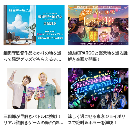
TOKYO
細田守監督作品ゆかりの地を巡
錦糸町PARCOと楽天地を巡る謎
って限定グッズがもらえるチャ
解き企画が開催！
ンス！
三四郎が早解きバトルに挑戦！
涼しく過ごせる東京ジョイポリ
リアル謎解きゲームの舞台"錦糸
スで絶叫＆ホラーを満喫！
町PARCO・楽天地"を巡る！