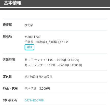
基本情報
裏切らないこと間違いなし
【ランチも営業中】
11:00～14:30で営業中のランチは味もボリュームも自信あ
最寄駅
横芝駅
り！
所在地
〒289-1732
千葉県山武郡横芝光町横芝561-2
MAP
営業時間
月～日 ランチ：11:00～14:30(L.O.14:00)
月～日 ディナー：17:00～24:00(L.O.23:00)
定休日
第2火曜日 第4火曜日
料金・費用
平均予算 3,000円
問い合わせ
0479-82-0708