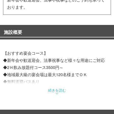
おります。
施設概要
【おすすめ宴会コース】
◆新年会や歓送迎会、法事祝事など様々な用途にご対応
◆2Ｈ飲み放題付コース3500円～
◆地域最大級の宴会場は最大120名様までＯＫ
◆無料送迎バスあり
続きを読む
【こだわり食材】
◆千葉県産「いもぶた」は、いも類中心の飼料で育てたオ
レイン酸が豊富なジューシーで柔らかい豚肉です。期待を