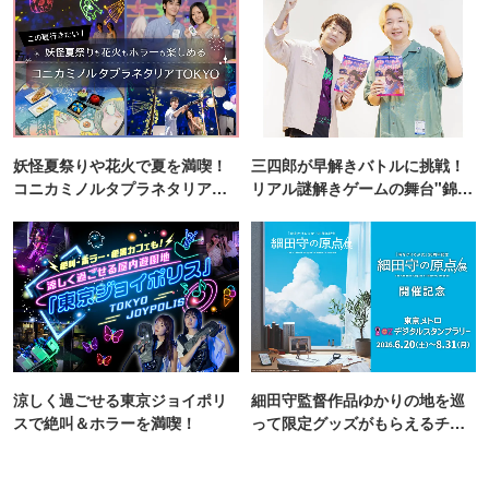
妖怪夏祭りや花火で夏を満喫！
三四郎が早解きバトルに挑戦！
コニカミノルタプラネタリア
リアル謎解きゲームの舞台"錦糸
TOKYO
町PARCO・楽天地"を巡る！
涼しく過ごせる東京ジョイポリ
細田守監督作品ゆかりの地を巡
スで絶叫＆ホラーを満喫！
って限定グッズがもらえるチャ
ンス！