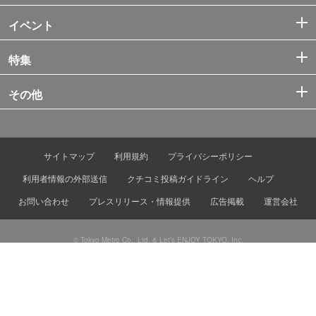
イベント
特集
その他
サイトマップ
利用規約
プライバシーポリシー
利用者情報の外部送信
クチコミ投稿ガイドライン
ヘルプ
お問い合わせ
プレスリリース・情報提供
広告掲載
運営会社
© Tokyo Metro Co., Ltd. & Let’s ENJOY TOKYO, Inc.