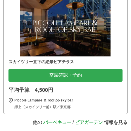
スカイツリー直下の絶景ビアテラス
空席確認・予約
平均予算 4,500円
Piccole Lampare ＆ rooftop sky bar
押上〈スカイツリー前〉駅／東京都
他の
バーベキュー
/
ビアガーデン
情報を見る