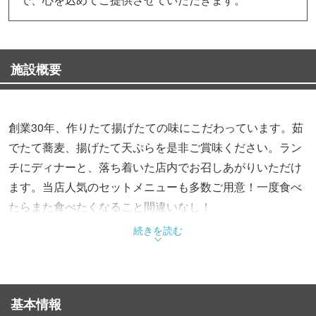
施設概要
創業30年、作りたて揚げたての味にこだわっています。茹
でたて蕎麦、揚げたて天ぷらを是非ご賞味ください。ラン
チにディナーと、落ち着いた店内でお召しあがりいただけ
ます。当店人気のセットメニューも多数ご用意！一度食べ
たらまた食べたくなること間違いなし！
皆様のご来店を心よりお待ちしております♪
続きを読む
基本情報