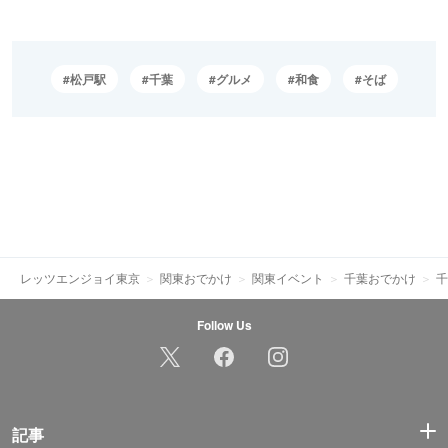
松戸駅
千葉
グルメ
和食
そば
レッツエンジョイ東京
関東おでかけ
関東イベント
千葉おでかけ
千
Follow Us
記事