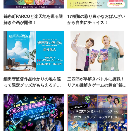
錦糸町PARCOと楽天地を巡る謎
17種類の彩り豊かなおばんざい
解き企画が開催！
から自由にチョイス！
細田守監督作品ゆかりの地を巡
三四郎が早解きバトルに挑戦！
って限定グッズがもらえるチャ
リアル謎解きゲームの舞台"錦糸
ンス！
町PARCO・楽天地"を巡る！