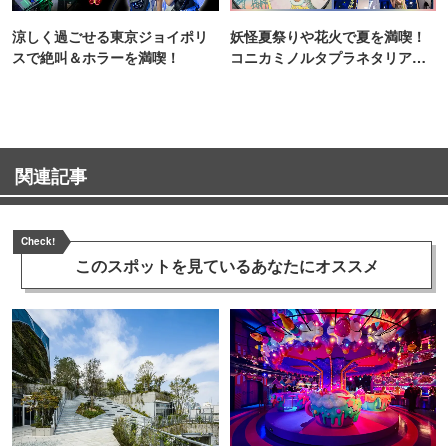
涼しく過ごせる東京ジョイポリ
妖怪夏祭りや花火で夏を満喫！
スで絶叫＆ホラーを満喫！
コニカミノルタプラネタリア
TOKYO
関連記事
Check!
このスポットを見ている
あなたにオススメ