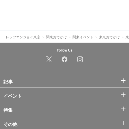
レッツエンジョイ東京
関東おでかけ
関東イベント
東京おでかけ
東
Follow Us
記事
イベント
特集
その他