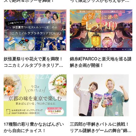
ンス！
妖怪夏祭りや花火で夏を満喫！
錦糸町PARCOと楽天地を巡る謎
コニカミノルタプラネタリア
解き企画が開催！
TOKYO
17種類の彩り豊かなおばんざい
三四郎が早解きバトルに挑戦！
から自由にチョイス！
リアル謎解きゲームの舞台"錦糸