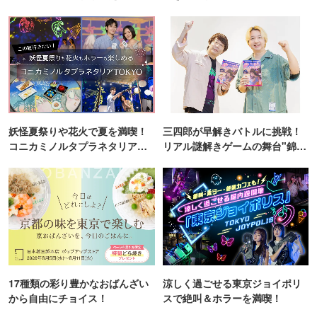
ンス！
妖怪夏祭りや花火で夏を満喫！
三四郎が早解きバトルに挑戦！
コニカミノルタプラネタリア
リアル謎解きゲームの舞台"錦糸
TOKYO
町PARCO・楽天地"を巡る！
17種類の彩り豊かなおばんざい
涼しく過ごせる東京ジョイポリ
から自由にチョイス！
スで絶叫＆ホラーを満喫！