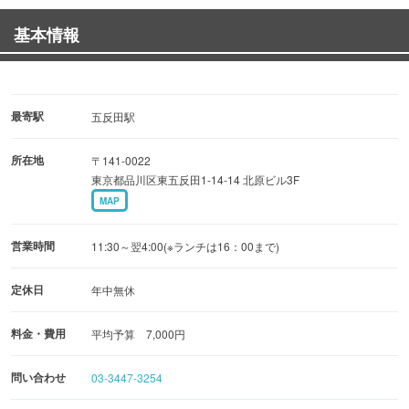
基本情報
ビール、サワー、ワイン、シャンパン、日本酒、焼酎、韓
国酒など
各種お酒も取り揃えております！！
最寄駅
五反田駅
是非忘年会、クリスマス、新年会などは大山飯店でお過ご
所在地
〒141-0022
しください♪
東京都品川区東五反田1-14-14 北原ビル3F
MAP
営業時間
11:30～翌4:00(※ランチは16：00まで)
定休日
年中無休
料金・費用
平均予算 7,000円
問い合わせ
03-3447-3254