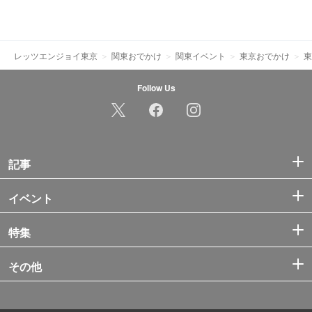
レッツエンジョイ東京
関東おでかけ
関東イベント
東京おでかけ
東
Follow Us
記事
イベント
特集
その他