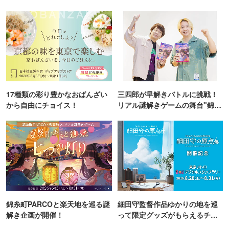
TOKYO
17種類の彩り豊かなおばんざい
三四郎が早解きバトルに挑戦！
から自由にチョイス！
リアル謎解きゲームの舞台"錦糸
町PARCO・楽天地"を巡る！
錦糸町PARCOと楽天地を巡る謎
細田守監督作品ゆかりの地を巡
解き企画が開催！
って限定グッズがもらえるチャ
ンス！