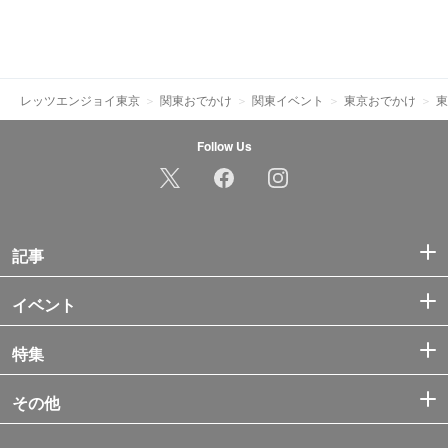
レッツエンジョイ東京
関東おでかけ
関東イベント
東京おでかけ
東
Follow Us
記事
イベント
特集
その他