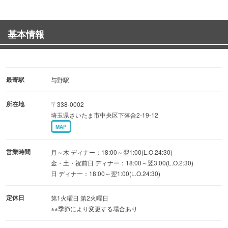
Hawaii満喫コース
3,900円 2時間飲み放題
基本情報
ハワイアンティップス
コブサラダ
ローズマリ＆ガーリックポテト
最寄駅
与野駅
ガーリックシュリンプ
所在地
〒338-0002
自家製のロコモコハンバーグ
埼玉県さいたま市中央区下落合2-19-12
モチコチキン
MAP
デザートパンケーキ
営業時間
月～木 ディナー：18:00～翌1:00(L.O.24:30)
金・土・祝前日 ディナー：18:00～翌3:00(L.O.2:30)
日 ディナー：18:00～翌1:00(L.O.24:30)
定休日
第1火曜日 第2火曜日
※※季節により変更する場合あり