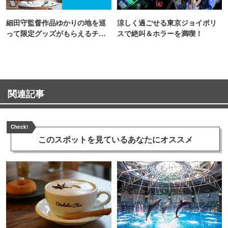
細田守監督作品ゆかりの地を巡
涼しく過ごせる東京ジョイポリ
って限定グッズがもらえるチャ
スで絶叫＆ホラーを満喫！
ンス！
関連記事
Check!
このスポットを見ている
あなたにオススメ