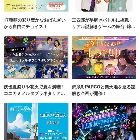
17種類の彩り豊かなおばんざい
三四郎が早解きバトルに挑戦！
から自由にチョイス！
リアル謎解きゲームの舞台"錦糸
町PARCO・楽天地"を巡る！
妖怪夏祭りや花火で夏を満喫！
錦糸町PARCOと楽天地を巡る謎
コニカミノルタプラネタリア
解き企画が開催！
TOKYO