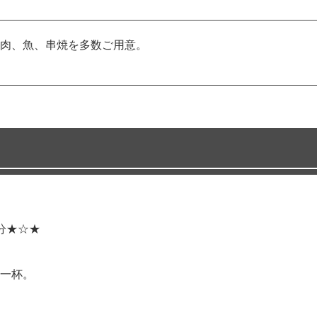
肉、魚、串焼を多数ご用意。
分★☆★
一杯。