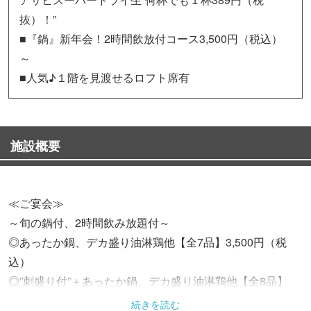
抜）！”
■『鍋』新年会！2時間飲放付コース3,500円（税込）
～
■人気♪１階を見渡せるロフト席有
施設概要
≪ご宴会≫
～旬の鍋付、2時間飲み放題付～
◎あったか鍋、デカ盛り油淋鶏他【全7品】3,500円（税
込）
◎”刺盛り付”＋あったか鍋、デカ盛り油淋鶏他【全8品】
4,000円（税込）
続きを読む