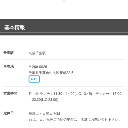
≪店内・雰囲気≫
1階35席、2階25席 それぞれ貸切での御利用も承ります。
基本情報
2階席から1階のお席も見渡せますので、ロフト貸切として
のご利用も
おすすめです♪
※フロア貸切、お気軽にお問い合わせくださいませ。
最寄駅
京成千葉駅
050-5787-8057
所在地
〒260-0028
千葉県千葉市中央区新町22-5
≪おすすめ≫
MAP
焼くど～んという店名からご想像の通り！
焼き物、特に焼き鳥＆串焼きはおすすめですよ～♪
営業時間
月～金 ランチ：11:30～14:00(L.O.13:45)、ディナー：17:00
一串 160円（税抜）～
～23:30(L.O.23:00)
定休日
毎週土・日曜日 祝日
皆様のお越しをスタッフ一同お待ちしております（＾＾）/
※※土、日、祝をご予約の場合は、店舗にお問い合せ下さい。