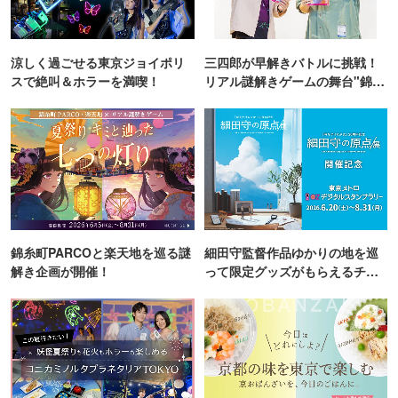
涼しく過ごせる東京ジョイポリ
三四郎が早解きバトルに挑戦！
スで絶叫＆ホラーを満喫！
リアル謎解きゲームの舞台"錦糸
町PARCO・楽天地"を巡る！
錦糸町PARCOと楽天地を巡る謎
細田守監督作品ゆかりの地を巡
解き企画が開催！
って限定グッズがもらえるチャ
ンス！