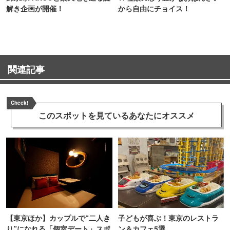
解き企画が開催！
から自由にチョイス！
関連記事
Check!
このスポットを見ている
あなたにオススメ
【東京ほか】カップルで“二人き
子どもが喜ぶ！東京のレストラ
り”になれる「個室デート」スポ
ン＆カフェ5選