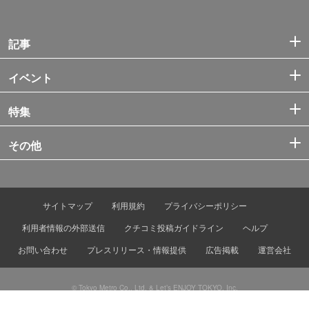
記事
イベント
特集
その他
サイトマップ
利用規約
プライバシーポリシー
利用者情報の外部送信
クチコミ投稿ガイドライン
ヘルプ
お問い合わせ
プレスリリース・情報提供
広告掲載
運営会社
© Tokyo Metro Co., Ltd. & Let’s ENJOY TOKYO, Inc.