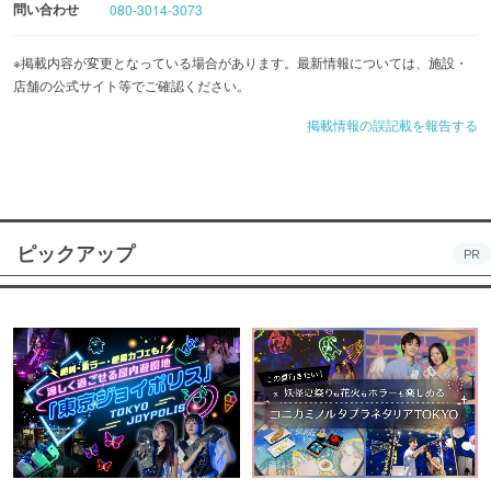
問い合わせ
080-3014-3073
ます!
※掲載内容が変更となっている場合があります。最新情報については、施設・
店舗の公式サイト等でご確認ください。
掲載情報の誤記載を報告する
ピックアップ
PR