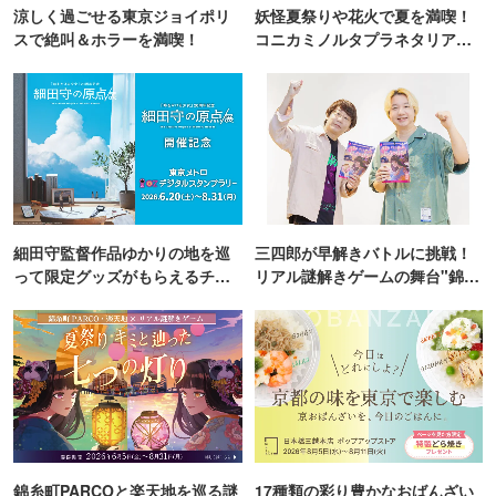
涼しく過ごせる東京ジョイポリ
妖怪夏祭りや花火で夏を満喫！
スで絶叫＆ホラーを満喫！
コニカミノルタプラネタリア
TOKYO
細田守監督作品ゆかりの地を巡
三四郎が早解きバトルに挑戦！
って限定グッズがもらえるチャ
リアル謎解きゲームの舞台"錦糸
ンス！
町PARCO・楽天地"を巡る！
錦糸町PARCOと楽天地を巡る謎
17種類の彩り豊かなおばんざい