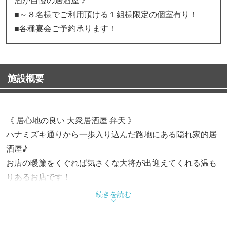
■～８名様でご利用頂ける１組様限定の個室有り！
■各種宴会ご予約承ります！
施設概要
《 居心地の良い 大衆居酒屋 弁天 》
ハナミズキ通りから一歩入り込んだ路地にある隠れ家的居
酒屋♪
お店の暖簾をくぐれば気さくな大将が出迎えてくれる温も
りあるお店です！
一人でもグループでも気軽にご利用下さい!
続きを読む
《 上尾駅から徒歩6分 》