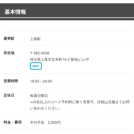
■上尾市役所のすぐそば！
基本情報
《 各種宴会承ります 》
■ちゃんこ鍋・キムチ鍋etc…お客様のご要望のお料理をご
用意致します(2日前までに要予約)
最寄駅
上尾駅
■2,500円で10品以上のお料理をご提供
所在地
〒362-0036
■飲み放題は相談させて頂き対応させて頂きます
埼玉県上尾市宮本町14-2 菊地ビル1F
MAP
《 日本酒・焼酎への拘り 》
■美味しい日本酒・焼酎に拘ります♪
営業時間
18:00～24:00
■他では飲めない珍しいお酒を日替わりでご準備しており
ます!
定休日
毎週日曜日
※※5名以上のコース予約時に限り営業可。詳細は店舗までお問
い合わせください。
《 自家製野菜を使ったお料理 》
■大将が丹精込めて作った自家製野菜を使ったお料理♪
料金・費用
平均予算 2,500円
■自家製野菜を使った日替わりメニューをご用意しており