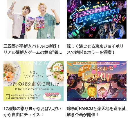
三四郎が早解きバトルに挑戦！
涼しく過ごせる東京ジョイポリ
リアル謎解きゲームの舞台"錦糸
スで絶叫＆ホラーを満喫！
町PARCO・楽天地"を巡る！
17種類の彩り豊かなおばんざい
錦糸町PARCOと楽天地を巡る謎
から自由にチョイス！
解き企画が開催！