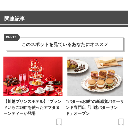
関連記事
Check!
このスポットを見ている
あなたにオススメ
【川越プリンスホテル】“ブラン
“バター×お餅”の新感覚バターサ
ドいちご2種”を使ったアフタヌ
ンド専門店「川越バターサン
ーンティーが登場
ド」オープン