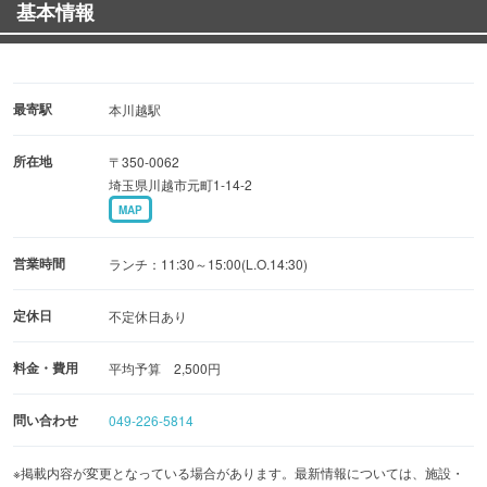
基本情報
～数量限定～
頑固十割せいろ 1,050円
細打ち九割と頑固十割二色せいろ 1,050円
最寄駅
本川越駅
所在地
〒350-0062
小宴会大歓迎！ご予約ください
埼玉県川越市元町1-14-2
MAP
営業時間
ランチ：11:30～15:00(L.O.14:30)
定休日
不定休日あり
料金・費用
平均予算 2,500円
問い合わせ
049-226-5814
※掲載内容が変更となっている場合があります。最新情報については、施設・