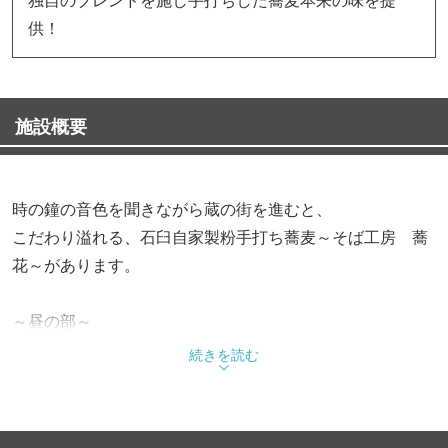
供！
施設概要
時の鐘の音色を聞きながら蔵の街を進むと、
こだわり溢れる、石臼自家製粉手打ち蕎麦～そば工房 蕎
花～があります。
～昼の部～
そば・うどん
続きを読む
◆二八粗挽きせいろ ◆昼膳
◆天付十割二色そば ◆海老天丼そばセット
◆大海老天ざる ◆トン天丼そばセット 他