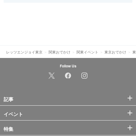
レッツエンジョイ東京
関東おでかけ
関東イベント
東京おでかけ
東
Follow Us
記事
イベント
特集