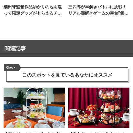
細田守監督作品ゆかりの地を巡
三四郎が早解きバトルに挑戦！
って限定グッズがもらえるチャ
リアル謎解きゲームの舞台"錦糸
ンス！
町PARCO・楽天地"を巡る！
関連記事
Check!
このスポットを見ている
あなたにオススメ