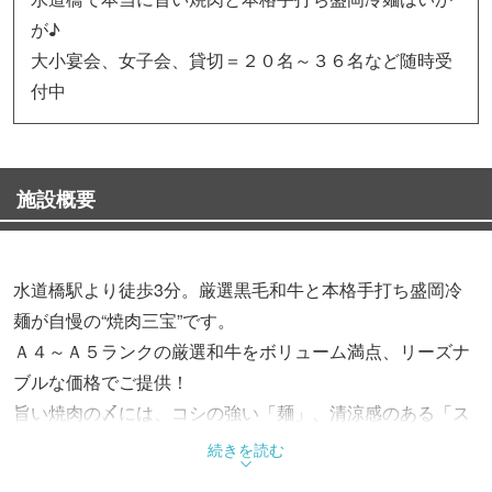
が♪
大小宴会、女子会、貸切＝２０名～３６名など随時受
付中
施設概要
水道橋駅より徒歩3分。厳選黒毛和牛と本格手打ち盛岡冷
麺が自慢の“焼肉三宝”です。
Ａ４～Ａ５ランクの厳選和牛をボリューム満点、リーズナ
ブルな価格でご提供！
旨い焼肉の〆には、コシの強い「麺」、清涼感のある「ス
ープ」、辛さを演出する「専用キムチ」この三位一体の
続きを読む
味、盛岡冷麺で決まり！！