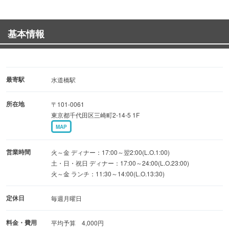
「３種類のコース」
3,900円・4,900円・5,900円のコースをご用意しておりま
基本情報
す。プラス1,500円で飲放付も。（２０名～３０名様まで貸
切宴会もできます）
最寄駅
水道橋駅
所在地
〒101-0061
東京都千代田区三崎町2-14-5 1F
MAP
営業時間
火～金 ディナー：17:00～翌2:00(L.O.1:00)
土・日・祝日 ディナー：17:00～24:00(L.O.23:00)
火～金 ランチ：11:30～14:00(L.O.13:30)
定休日
毎週月曜日
料金・費用
平均予算 4,000円