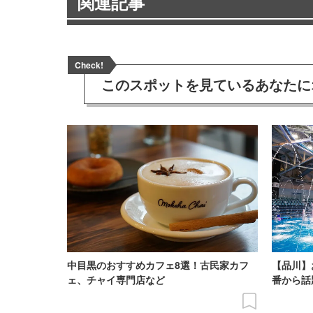
関連記事
Check!
このスポットを見ている
あなたに
中目黒のおすすめカフェ8選！古民家カフ
【品川】
ェ、チャイ専門店など
番から話