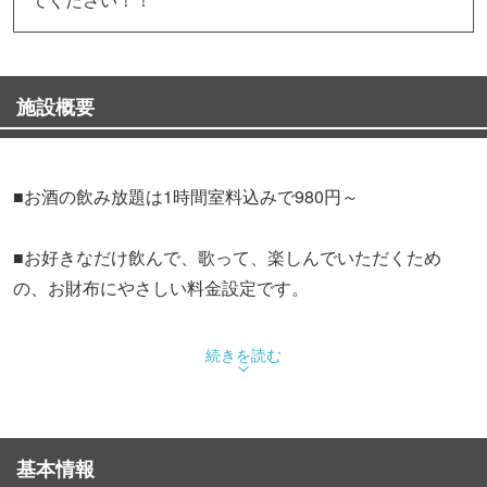
施設概要
■お酒の飲み放題は1時間室料込みで980円～
■お好きなだけ飲んで、歌って、楽しんでいただくため
の、お財布にやさしい料金設定です。
■飲み放題の種類も豊富！メロ・ワークスのカラオケ一押
続きを読む
しなのが飲み放題の安さです。どこよりも安いお酒の飲み
放題で楽しい一時をお過ごしてください。
基本情報