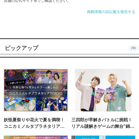
店舗の公式サイト等でご確認ください。
掲載情報の誤記載を報告する
ピックアップ
PR
妖怪夏祭りや花火で夏を満喫！
三四郎が早解きバトルに挑戦！
コニカミノルタプラネタリア
リアル謎解きゲームの舞台"錦糸
TOKYO
町PARCO・楽天地"を巡る！