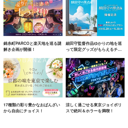
錦糸町PARCOと楽天地を巡る謎
細田守監督作品ゆかりの地を巡
解き企画が開催！
って限定グッズがもらえるチャ
ンス！
17種類の彩り豊かなおばんざい
涼しく過ごせる東京ジョイポリ
から自由にチョイス！
スで絶叫＆ホラーを満喫！