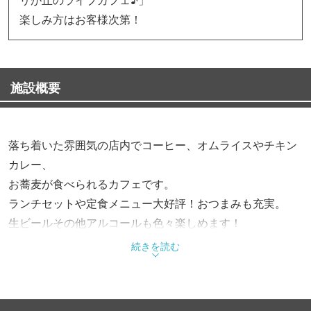
楽しみ方はお客様次第！
施設概要
落ち着いた雰囲気の店内でコーヒー、オムライスやチキン
カレー、
お蕎麦が食べられるカフェです。
ランチセットや定食メニュー大好評！おつまみも充実。
生ビールその他アルコールも色々楽しめます！
貸切パーティーもOK！ライブでのご利用も出来ます！
続きを読む
歓送迎会など各種宴会にもお気軽にご利用下さい。
ホームページ http://www.sobacafe301.rocks/
Ｅメール：sobacafe301@gmail.com