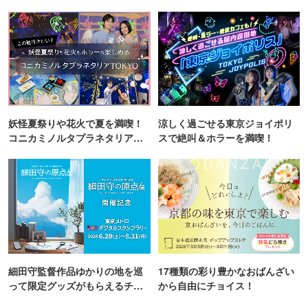
町PARCO・楽天地"を巡る！
妖怪夏祭りや花火で夏を満喫！
涼しく過ごせる東京ジョイポリ
コニカミノルタプラネタリア
スで絶叫＆ホラーを満喫！
TOKYO
細田守監督作品ゆかりの地を巡
17種類の彩り豊かなおばんざい
って限定グッズがもらえるチャ
から自由にチョイス！
ンス！