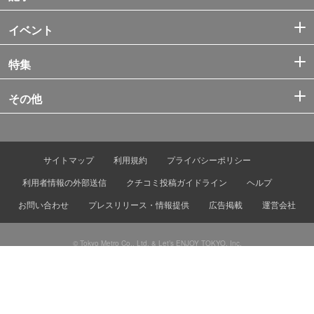
イベント
特集
その他
サイトマップ
利用規約
プライバシーポリシー
利用者情報の外部送信
クチコミ投稿ガイドライン
ヘルプ
お問い合わせ
プレスリリース・情報提供
広告掲載
運営会社
© Tokyo Metro Co., Ltd. & Let’s ENJOY TOKYO, Inc.