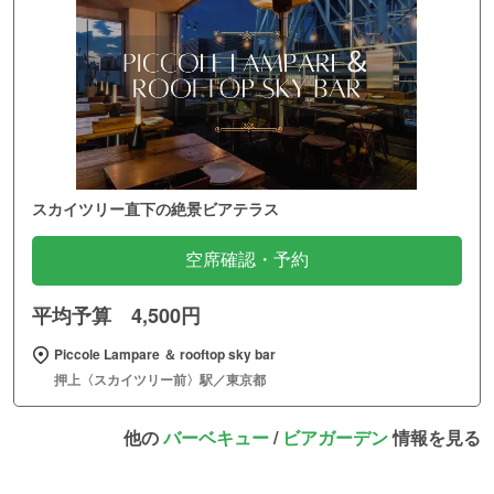
スカイツリー直下の絶景ビアテラス
空席確認・予約
平均予算 4,500円
Piccole Lampare ＆ rooftop sky bar
押上〈スカイツリー前〉駅／東京都
他の
バーベキュー
/
ビアガーデン
情報を見る