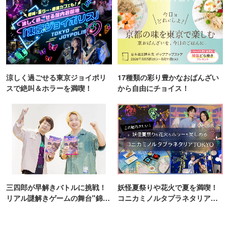
涼しく過ごせる東京ジョイポリ
17種類の彩り豊かなおばんざい
スで絶叫＆ホラーを満喫！
から自由にチョイス！
三四郎が早解きバトルに挑戦！
妖怪夏祭りや花火で夏を満喫！
リアル謎解きゲームの舞台"錦糸
コニカミノルタプラネタリア
町PARCO・楽天地"を巡る！
TOKYO