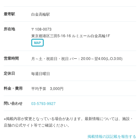
最寄駅
白金高輪駅
所在地
〒108-0073
東京都港区三田5-16-16 ルミエール白金高輪1F
MAP
営業時間
月～土・祝前日・祝日 バー：20:00～翌4:00(L.O.3:00)
定休日
毎週日曜日
料金・費用
平均予算 3,000円
問い合わせ
03-5793-9927
※掲載内容が変更となっている場合があります。最新情報については、施設・
店舗の公式サイト等でご確認ください。
掲載情報の誤記載を報告する