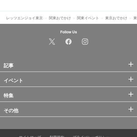
レッツエンジョイ東京
関東おでかけ
関東イベント
東京おでかけ
東
Follow Us
記事
イベント
特集
その他
サイトマップ
利用規約
プライバシーポリシー