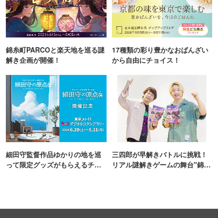
錦糸町PARCOと楽天地を巡る謎
17種類の彩り豊かなおばんざい
解き企画が開催！
から自由にチョイス！
細田守監督作品ゆかりの地を巡
三四郎が早解きバトルに挑戦！
って限定グッズがもらえるチャ
リアル謎解きゲームの舞台"錦糸
ンス！
町PARCO・楽天地"を巡る！