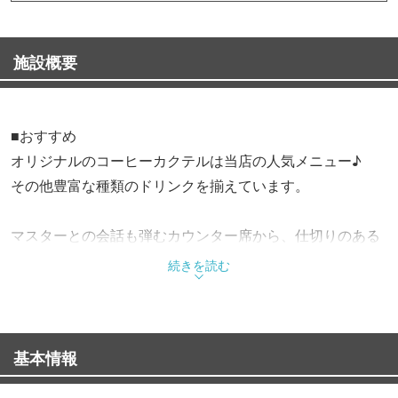
施設概要
■おすすめ
オリジナルのコーヒーカクテルは当店の人気メニュー♪
その他豊富な種類のドリンクを揃えています。
マスターとの会話も弾むカウンター席から、仕切りのある
テーブル席もご用意しています。
続きを読む
店内貸切もＯＫ！各種パーティー利用にも最適です。
お気軽にお問い合わせください。
基本情報