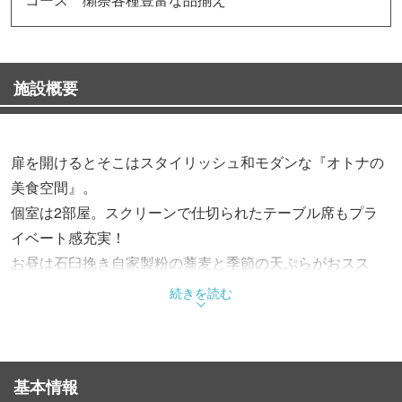
施設概要
扉を開けるとそこはスタイリッシュ和モダンな『オトナの
美食空間』。
個室は2部屋。スクリーンで仕切られたテーブル席もプラ
イベート感充実！
お昼は石臼挽き自家製粉の蕎麦と季節の天ぷらがおスス
メ！
続きを読む
夜はコンセプトをがらりと変えて気軽にお酒と旬の魚介を
楽しめる『soba＆和バルHarukiya』
全国の蔵元から取り寄せた日本酒、焼酎等豊富なお酒をお
基本情報
楽しみ頂けます！！