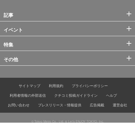
記事
イベント
特集
その他
サイトマップ
利用規約
プライバシーポリシー
利用者情報の外部送信
クチコミ投稿ガイドライン
ヘルプ
お問い合わせ
プレスリリース・情報提供
広告掲載
運営会社
© Tokyo Metro Co., Ltd. & Let’s ENJOY TOKYO, Inc.