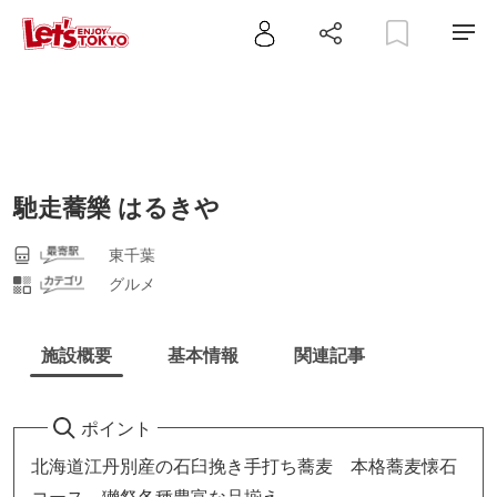
馳走蕎樂 はるきや
東千葉
グルメ
施設概要
基本情報
関連記事
ポイント
北海道江丹別産の石臼挽き手打ち蕎麦 本格蕎麦懐石
コース 獺祭各種豊富な品揃え