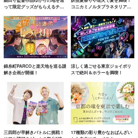
って限定グッズがもらえるチャ
コニカミノルタプラネタリア
ンス！
TOKYO
錦糸町PARCOと楽天地を巡る謎
涼しく過ごせる東京ジョイポリ
解き企画が開催！
スで絶叫＆ホラーを満喫！
三四郎が早解きバトルに挑戦！
17種類の彩り豊かなおばんざい