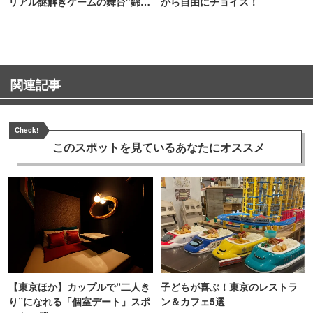
リアル謎解きゲームの舞台"錦糸
から自由にチョイス！
町PARCO・楽天地"を巡る！
関連記事
Check!
このスポットを見ている
あなたにオススメ
【東京ほか】カップルで“二人き
子どもが喜ぶ！東京のレストラ
り”になれる「個室デート」スポ
ン＆カフェ5選