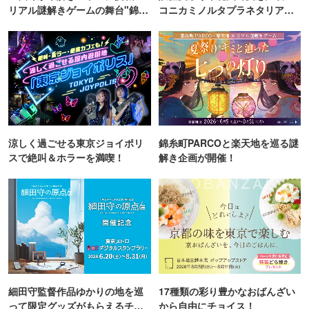
リアル謎解きゲームの舞台"錦糸
コニカミノルタプラネタリア
町PARCO・楽天地"を巡る！
TOKYO
涼しく過ごせる東京ジョイポリ
錦糸町PARCOと楽天地を巡る謎
スで絶叫＆ホラーを満喫！
解き企画が開催！
細田守監督作品ゆかりの地を巡
17種類の彩り豊かなおばんざい
って限定グッズがもらえるチャ
から自由にチョイス！