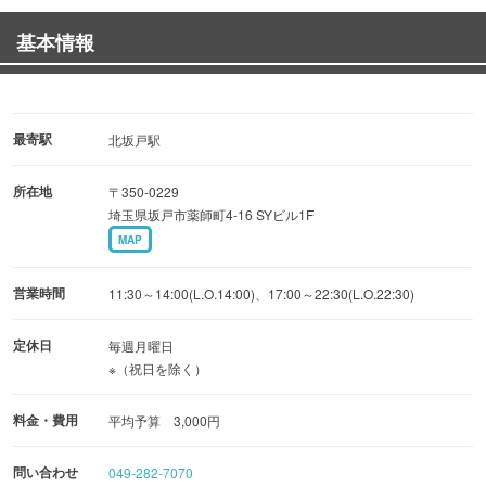
メニューに無いお酒・料理、最低三日前からの予約により
基本情報
可能な限りご用意させていただきます！
最寄駅
北坂戸駅
所在地
〒350-0229
埼玉県坂戸市薬師町4-16 SYビル1F
MAP
営業時間
11:30～14:00(L.O.14:00)、17:00～22:30(L.O.22:30)
定休日
毎週月曜日
※（祝日を除く）
料金・費用
平均予算 3,000円
問い合わせ
049-282-7070