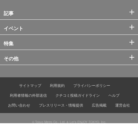
記事
イベント
特集
その他
サイトマップ
利用規約
プライバシーポリシー
利用者情報の外部送信
クチコミ投稿ガイドライン
ヘルプ
お問い合わせ
プレスリリース・情報提供
広告掲載
運営会社
© Tokyo Metro Co., Ltd. & Let’s ENJOY TOKYO, Inc.