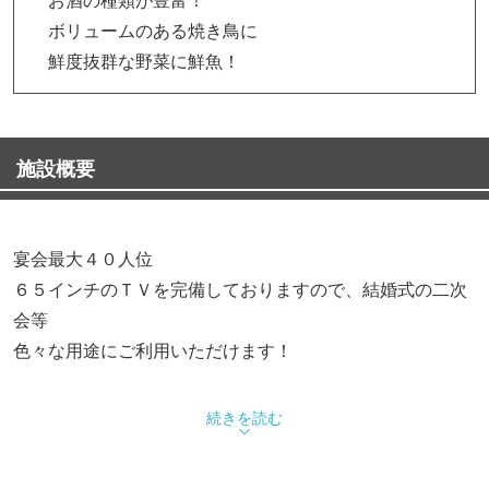
ボリュームのある焼き鳥に
鮮度抜群な野菜に鮮魚！
施設概要
宴会最大４０人位
６５インチのＴＶを完備しておりますので、結婚式の二次
会等
色々な用途にご利用いただけます！
予算に合わせた飲み放題付きコース料理もできますので、
続きを読む
お気軽にご相談ください。