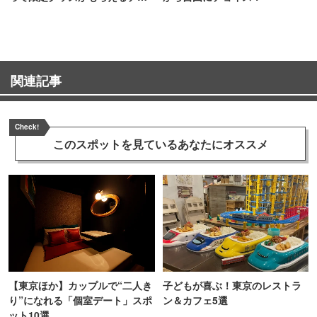
ンス！
関連記事
Check!
このスポットを見ている
あなたにオススメ
【東京ほか】カップルで“二人き
子どもが喜ぶ！東京のレストラ
り”になれる「個室デート」スポ
ン＆カフェ5選
ット10選