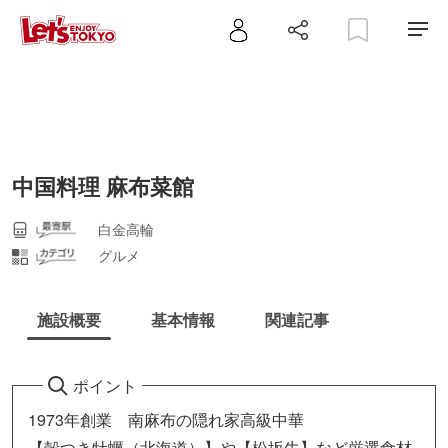
中国料理 麻布菜館
白金高輪
グルメ
施設概要
基本情報
関連記事
ポイント
1973年創業 南麻布の隠れ家高級中華
【殻つき牡蠣（北海道）】や【松坂牛】など厳選食材