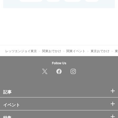
レッツエンジョイ東京
関東おでかけ
関東イベント
東京おでかけ
東
Follow Us
記事
イベント
特集