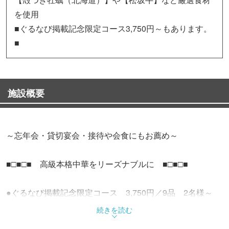
を使用
■ぐるなび掲載記念限定コース3,750円～もあります。
■
施設概要
～忘年会・貸切宴会・接待や会食にもお薦め～
■□■□■ 高級本格中華をリーズナブルに ■□■□■
●ぐるなび掲載記念限定コース 3,750円／9品 2名様～
⇒女性に人気のデザート「杏仁豆腐」付きコース
続きを読む