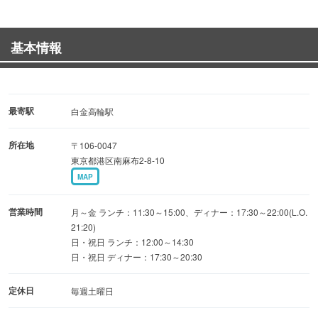
●季節のお薦めコース 5,250円／10品 5名様～
⇒超お得！人気のアラカルトベストを集めたコース
基本情報
●厳選・プレミアムコース 8,400円／10品 5名様～
⇒料理長自ら毎朝買い付ける厳選素材を使用
★フカヒレ★金目鯛★伊勢海老★松坂牛
最寄駅
白金高輪駅
所在地
〒106-0047
■□■□■□■□■□■□■□■□■□■□■□■□■□
東京都港区南麻布2-8-10
～貸切宴会承ります～
MAP
◆最大60名様までレイアウトや人数・お料理などご相談下
さい
営業時間
月～金 ランチ：11:30～15:00、ディナー：17:30～22:00(L.O.
21:20)
日・祝日 ランチ：12:00～14:30
～1973年創業、約40年近く続く理由～
日・祝日 ディナー：17:30～20:30
◆厳選した食材を季節ごとに仕入れ、お客様をあきさせま
せん
定休日
毎週土曜日
◆あっさりとした味わいが若者だけでなく、年配の方にも