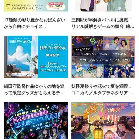
17種類の彩り豊かなおばんざい
三四郎が早解きバトルに挑戦！
から自由にチョイス！
リアル謎解きゲームの舞台"錦糸
町PARCO・楽天地"を巡る！
細田守監督作品ゆかりの地を巡
妖怪夏祭りや花火で夏を満喫！
って限定グッズがもらえるチャ
コニカミノルタプラネタリア
ンス！
TOKYO