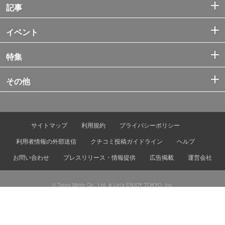
記事
イベント
特集
その他
サイトマップ
利用規約
プライバシーポリシー
利用者情報の外部送信
クチコミ投稿ガイドライン
ヘルプ
お問い合わせ
プレスリリース・情報提供
広告掲載
運営会社
© Tokyo Metro Co., Ltd. & Let’s ENJOY TOKYO, Inc.