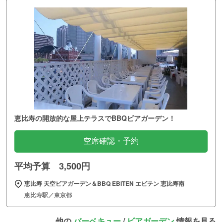
恵比寿の開放的な屋上テラスでBBQビアガーデン！
空席確認・予約
平均予算 3,500円
恵比寿 天空ビアガーデン＆BBQ EBITEN エビテン 恵比寿南
恵比寿駅／東京都
他の
バーベキュー
/
ビアガーデン
情報を見る