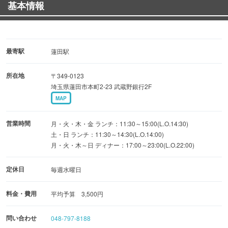
基本情報
み頂けます。
テラス席：16席
テーブル席⇒大きめに設えたテーブルは、ゆったりとした
最寄駅
蓮田駅
時間をご提供いたします。
所在地
〒349-0123
席の背面はテラスとを仕切るガラスとなっていて夜の風景
埼玉県蓮田市本町2-23 武蔵野銀行2F
をお楽しみ頂けます。
MAP
テーブル席：20席
営業時間
月・火・木・金 ランチ：11:30～15:00(L.O.14:30)
カウンター⇒調理風景をご覧になって頂けるオープンキッ
土・日 ランチ：11:30～14:30(L.O.14:00)
月・火・木～日 ディナー：17:00～23:00(L.O.22:00)
チンとなっております。調理人の仕事や調理の香りなどが
お楽しみ頂けます。
定休日
毎週水曜日
カウンター席：8席
料金・費用
平均予算 3,500円
問い合わせ
048-797-8188