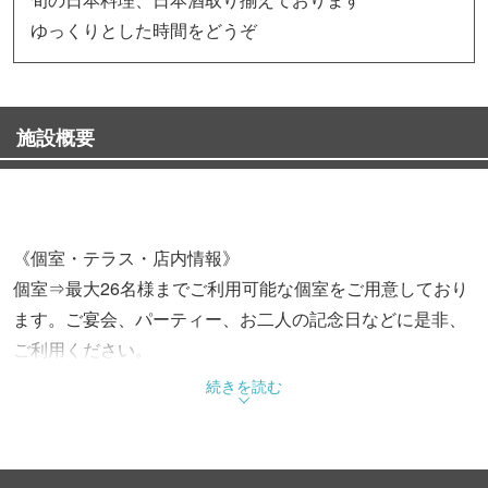
ゆっくりとした時間をどうぞ
施設概要
《個室・テラス・店内情報》
個室⇒最大26名様までご利用可能な個室をご用意しており
ます。ご宴会、パーティー、お二人の記念日などに是非、
ご利用ください。
個室席数：6席/6席/8席
続きを読む
テラス⇒テラス席はエントランスの先にございます。
季節の彩りや移り変りを感じて頂きながらお食事をお楽し