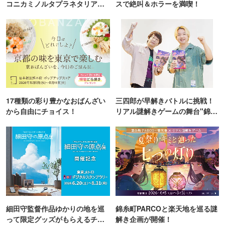
コニカミノルタプラネタリア
スで絶叫＆ホラーを満喫！
TOKYO
17種類の彩り豊かなおばんざい
三四郎が早解きバトルに挑戦！
から自由にチョイス！
リアル謎解きゲームの舞台"錦糸
町PARCO・楽天地"を巡る！
細田守監督作品ゆかりの地を巡
錦糸町PARCOと楽天地を巡る謎
って限定グッズがもらえるチャ
解き企画が開催！